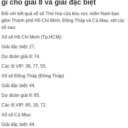
gì cho giải 8 và giải đặc biệt
Đối với kết quả xổ số Thứ Hai của khu vực miền Nam bao
gồm Thành phố Hồ Chí Minh, Đồng Tháp và Cà Mau, xét các
số sau:
Xổ số Hồ Chí Minh (Tp.HCM):
Giải đặc biệt: 27.
Dự đoán giải 8: 74.
Các lô VIP: 39, 77, 55.
Xổ số Đồng Tháp (Đồng Tháp)
Giải đặc biệt: 44.
Dự đoán giải 8: 85.
Các lô VIP: 85, 18, 72.
Xổ số Cà Mau:
Giải đặc biệt: 44.