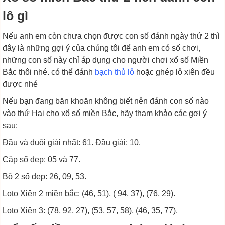
lô gì
Nếu anh em còn chưa chọn được con số đánh ngày thứ 2 thì
đây là những gợi ý của chúng tôi để anh em có số chơi,
những con số này chỉ áp dụng cho người chơi xổ số Miền
Bắc thôi nhé. có thể đánh
bạch thủ lô
hoặc ghép lô xiên đều
được nhé
Nếu bạn đang băn khoăn không biết nên đánh con số nào
vào thứ Hai cho xổ số miền Bắc, hãy tham khảo các gợi ý
sau:
Đầu và đuôi giải nhất: 61. Đầu giải: 10.
Cặp số đẹp: 05 và 77.
Bộ 2 số đẹp: 26, 09, 53.
Loto Xiên 2 miền bắc: (46, 51), ( 94, 37), (76, 29).
Loto Xiên 3: (78, 92, 27), (53, 57, 58), (46, 35, 77).