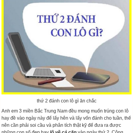
thứ 2 đánh con lô gì ăn chắc
Anh em 3 miền Bắc Trung Nam đều mong muốn trúng con lô
hay đề vào ngày này để lấy hên và lấy vốn đánh cho tuần, thế
nên cần phải soi cầu và phân tích thật kỹ để đưa ra được
những con số đẹp hay
lô về cả cặp
vào ngày thứ 2. Công