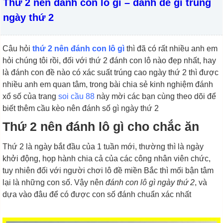
Thứ 2 nên đánh con lô gì – đánh đề gì trúng
ngày thứ 2
Câu hỏi
thứ 2 nên đánh con lô gì
thì đã có rất nhiều anh em
hỏi chúng tôi rồi, đối với thứ 2 đánh con lô nào đẹp nhất, hay
là đánh con đề nào có xác suất trúng cao ngày thứ 2 thì được
nhiều anh em quan tâm, trong bài chia sẻ kinh nghiệm đánh
xổ số của trang
soi cầu 88
này mời các bạn cùng theo dõi để
biết thêm cầu kèo nên đánh số gì ngày thứ 2
Thứ 2 nên đánh lô gì cho chắc ăn
Thứ 2 là ngày bắt đầu của 1 tuần mới, thường thì là ngày
khởi động, họp hành chia cả của các công nhân viên chức,
tuy nhiên đối với người chơi lô đề miền Bắc thì mối bận tâm
lại là những con số. Vậy nên
đánh con lô gì ngày thứ 2
, và
dựa vào đâu để có được con số đánh chuẩn xác nhất