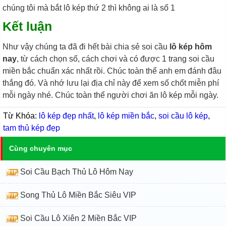
chúng tôi mà bắt lô kép thứ 2 thì không ai là số 1
Kết luận
Như vậy chúng ta đã đi hết bài chia sẻ soi cầu
lô kép hôm
nay
, từ cách chọn số, cách chơi và có được 1 trang soi cầu
miền bắc chuẩn xác nhất rồi. Chúc toàn thể anh em đánh đâu
thắng đó. Và nhớ lưu lại địa chỉ này để xem số chốt miễn phí
mỗi ngày nhé. Chúc toàn thể người chơi ăn lô kép mỗi ngày.
Từ Khóa:
lô kép đẹp nhất
,
lô kép miền bắc
,
soi cầu lô kép
,
tam thủ kép đẹp
Cùng chuyên mục
Soi Cầu Bạch Thủ Lô Hôm Nay
Song Thủ Lô Miền Bắc Siêu VIP
Soi Cầu Lô Xiên 2 Miền Bắc VIP