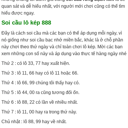
quan sát và dễ hiểu nhất, với người mới chơi cũng có thể tìm
hiểu được ngay.
Soi cầu lô kép 888
Đây là cách soi cầu mà các bạn có thể áp dụng mỗi ngày, vì
nó giống như soi cầu bạc nhớ miền bắc, khác là ở chỗ phần
này chơi theo thứ ngày và chỉ toàn chơi lô kép. Mời các bạn
xem những con số này và áp dụng vào thực tế hàng ngày nhé
Thứ 2 : có lô 33, 77 hay xuất hiện.
Thứ 3 : lô 11, 66 hay có lô 11 hoặc 66.
Thứ 4 : lô 66, 99 chúng tôi thấy hay có.
Thứ 5 : lô 44, 00 ra cũng tương đối ổn.
Thứ 6 : lô 88, 22 có lần về nhiều nhất.
Thứ 7 : lô 11, 00 hay ra trong thứ này.
Chủ nhật : lô 88, 99 hay về nhất.