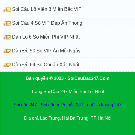
Soi Cầu Lô Xiên 3 Miền Bắc VIP
Soi Cầu 4 Số VIP Đẹp Ăn Thông
Dàn Lô 6 Số Miễn Phí VIP Nhất
Dàn Đề 50 Số VIP Ăn Mỗi Ngày
Dàn Đề 64 Số Chuẩn Xác Nhất
Bản quyền © 2023 - SoiCauBac247.Com
Trang Soi Cầu 247 Miễn Phí Tốt Nhất
Soi cầu 247
-
Soi cầu miền bắc 247
-
nuôi lô khung 247
Địa chỉ. Lạc Trung, Hai Bà Trưng, TP Hà Nội