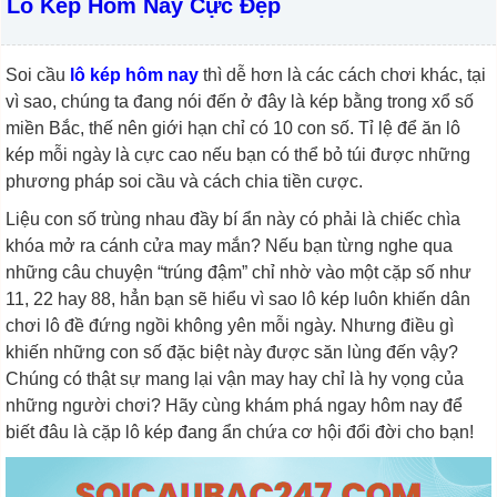
Lô Kép Hôm Nay Cực Đẹp
Soi cầu
lô kép hôm nay
thì dễ hơn là các cách chơi khác, tại
vì sao, chúng ta đang nói đến ở đây là kép bằng trong xổ số
miền Bắc, thế nên giới hạn chỉ có 10 con số. Tỉ lệ để ăn lô
kép mỗi ngày là cực cao nếu bạn có thể bỏ túi được những
phương pháp soi cầu và cách chia tiền cược.
Liệu con số trùng nhau đầy bí ẩn này có phải là chiếc chìa
khóa mở ra cánh cửa may mắn? Nếu bạn từng nghe qua
những câu chuyện “trúng đậm” chỉ nhờ vào một cặp số như
11, 22 hay 88, hẳn bạn sẽ hiểu vì sao lô kép luôn khiến dân
chơi lô đề đứng ngồi không yên mỗi ngày. Nhưng điều gì
khiến những con số đặc biệt này được săn lùng đến vậy?
Chúng có thật sự mang lại vận may hay chỉ là hy vọng của
những người chơi? Hãy cùng khám phá ngay hôm nay để
biết đâu là cặp lô kép đang ẩn chứa cơ hội đổi đời cho bạn!