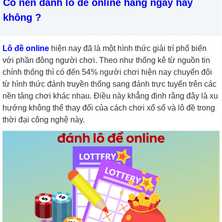
Có nên đánh lô đề online hàng ngày hay
không ?
Lô đề online
hiện nay đã là một hình thức giải trí phổ biến
với phần đông người chơi. Theo như thống kê từ nguồn tin
chính thống thì có đến 54% người chơi hiện nay chuyển đôi
từ hình thức đánh truyền thống sang đánh trực tuyến trên các
nền tảng chơi khác nhau. Điều này khẳng định rằng đây là xu
hướng không thể thay đổi của cách chơi xổ số và lô đề trong
thời đại công nghệ này.