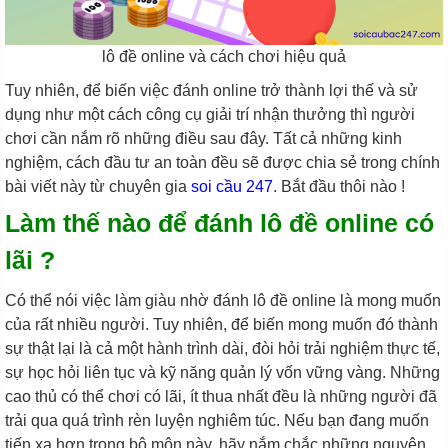
lô đề online và cách chơi hiệu quả
Tuy nhiên, để biến việc đánh online trở thành lợi thế và sử
dụng như một cách công cụ giải trí nhận thưởng thì người
chơi cần nắm rõ những điều sau đây. Tất cả những kinh
nghiệm, cách đầu tư an toàn đều sẽ được chia sẻ trong chính
bài viết này từ chuyên gia
soi cầu 247
. Bắt đầu thôi nào !
Làm thế nào để đánh lô đề online có
lãi ?
Có thể nói việc làm giàu nhờ đánh lô đề online là mong muốn
của rất nhiều người. Tuy nhiên, để biến mong muốn đó thành
sự thật lại là cả một hành trình dài, đòi hỏi trải nghiệm thực tế,
sự học hỏi liên tục và kỹ năng quản lý vốn vững vàng. Những
cao thủ có thể chơi có lãi, ít thua nhất đều là những người đã
trải qua quá trình rèn luyện nghiêm túc. Nếu bạn đang muốn
tiến xa hơn trong bộ môn này, hãy nắm chắc những nguyên