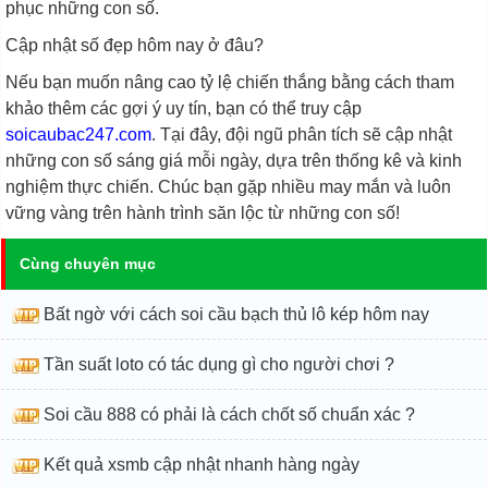
phục những con số.
Cập nhật số đẹp hôm nay ở đâu?
Nếu bạn muốn nâng cao tỷ lệ chiến thắng bằng cách tham
khảo thêm các gợi ý uy tín, bạn có thể truy cập
soicaubac247.com
. Tại đây, đội ngũ phân tích sẽ cập nhật
những con số sáng giá mỗi ngày, dựa trên thống kê và kinh
nghiệm thực chiến. Chúc bạn gặp nhiều may mắn và luôn
vững vàng trên hành trình săn lộc từ những con số!
Cùng chuyên mục
Bất ngờ với cách soi cầu bạch thủ lô kép hôm nay
Tần suất loto có tác dụng gì cho người chơi ?
Soi cầu 888 có phải là cách chốt số chuẩn xác ?
Kết quả xsmb cập nhật nhanh hàng ngày