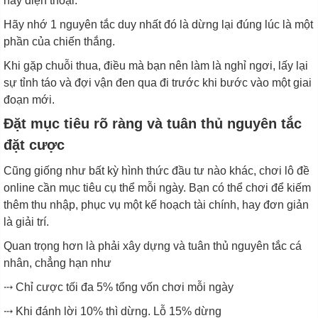
hay điện thoại.
Hãy nhớ 1 nguyên tắc duy nhất đó là dừng lại đúng lúc là một
phần của chiến thắng.
Khi gặp chuỗi thua, điều mà bạn nên làm là nghỉ ngơi, lấy lại
sự tỉnh táo và đợi vận đen qua đi trước khi bước vào một giai
đoạn mới.
Đặt mục tiêu rõ ràng và tuân thủ nguyên tắc
đặt cược
Cũng giống như bất kỳ hình thức đầu tư nào khác, chơi lô đề
online cần mục tiêu cụ thể mỗi ngày. Bạn có thể chơi để kiếm
thêm thu nhập, phục vụ một kế hoạch tài chính, hay đơn giản
là giải trí.
Quan trọng hơn là phải xây dựng và tuân thủ nguyên tắc cá
nhân, chẳng hạn như
⤏ Chỉ cược tối đa 5% tổng vốn chơi mỗi ngày
⤏ Khi đánh lời 10% thì dừng. Lỗ 15% dừng