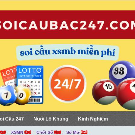
oi Cầu 247
Nuôi Lô Khung
Kinh Nghiệm
XSMN
Chốt Số
Sổ Mơ