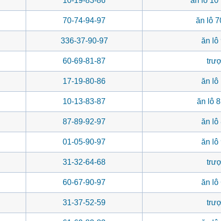
10-19-83-86
ăn lô 10
70-74-94-97
ăn lô 7
336-37-90-97
ăn lô
60-69-81-87
trượ
17-19-80-86
ăn lô
10-13-83-87
ăn lô 
87-89-92-97
ăn lô
01-05-90-97
ăn lô
31-32-64-68
trượ
60-67-90-97
ăn lô
31-37-52-59
trượ