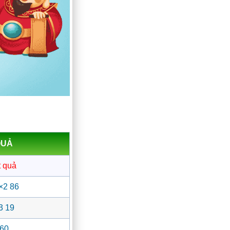
QUẢ
 quả
×2 86
3 19
 60