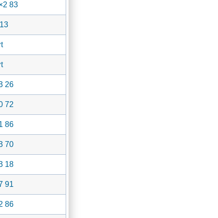
×2 83
 13
t
t
3 26
0 72
1 86
3 70
3 18
7 91
2 86