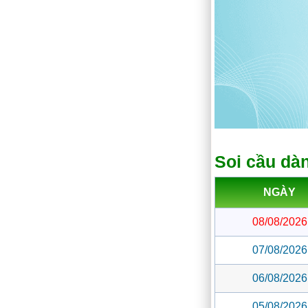
Soi cầu dà
NGÀY
08/08/2026
07/08/2026
06/08/2026
05/08/2026