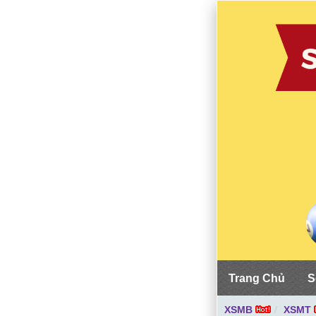
Trang Chủ
S
XSMB
XSMT