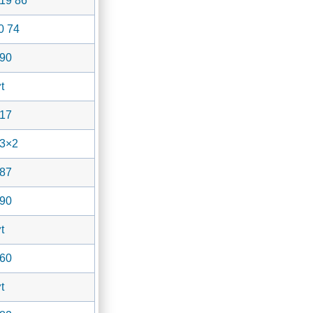
 19 86
0 74
 90
t
 17
83×2
 87
 90
t
 60
t