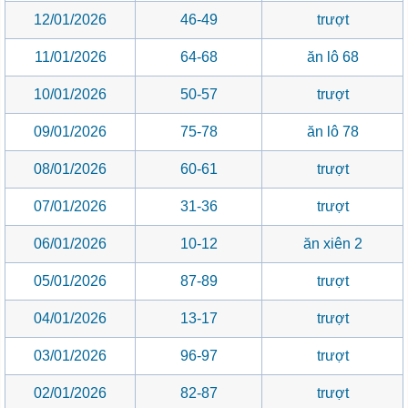
12/01/2026
46-49
trượt
11/01/2026
64-68
ăn lô 68
10/01/2026
50-57
trượt
09/01/2026
75-78
ăn lô 78
08/01/2026
60-61
trượt
07/01/2026
31-36
trượt
06/01/2026
10-12
ăn xiên 2
05/01/2026
87-89
trượt
04/01/2026
13-17
trượt
03/01/2026
96-97
trượt
02/01/2026
82-87
trượt