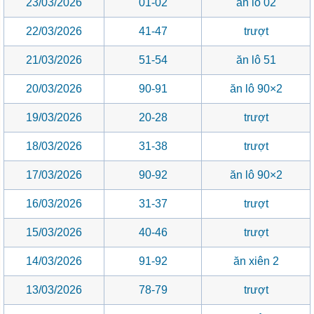
23/03/2026
01-02
ăn lô 02
22/03/2026
41-47
trượt
21/03/2026
51-54
ăn lô 51
20/03/2026
90-91
ăn lô 90×2
19/03/2026
20-28
trượt
18/03/2026
31-38
trượt
17/03/2026
90-92
ăn lô 90×2
16/03/2026
31-37
trượt
15/03/2026
40-46
trượt
14/03/2026
91-92
ăn xiên 2
13/03/2026
78-79
trượt