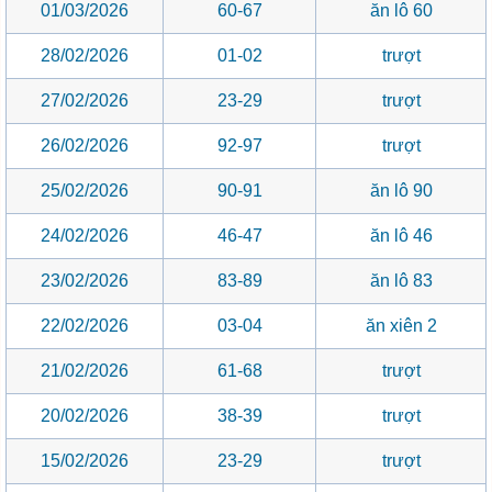
01/03/2026
60-67
ăn lô 60
28/02/2026
01-02
trượt
27/02/2026
23-29
trượt
26/02/2026
92-97
trượt
25/02/2026
90-91
ăn lô 90
24/02/2026
46-47
ăn lô 46
23/02/2026
83-89
ăn lô 83
22/02/2026
03-04
ăn xiên 2
21/02/2026
61-68
trượt
20/02/2026
38-39
trượt
15/02/2026
23-29
trượt