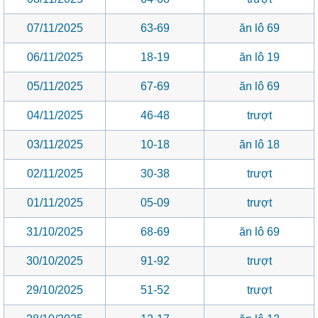
07/11/2025
63-69
ăn lô 69
06/11/2025
18-19
ăn lô 19
05/11/2025
67-69
ăn lô 69
04/11/2025
46-48
trượt
03/11/2025
10-18
ăn lô 18
02/11/2025
30-38
trượt
01/11/2025
05-09
trượt
31/10/2025
68-69
ăn lô 69
30/10/2025
91-92
trượt
29/10/2025
51-52
trượt