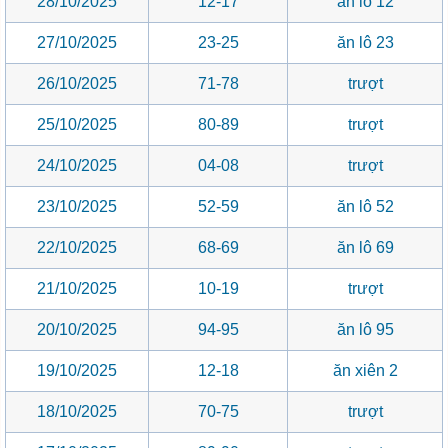
28/10/2025
12-17
ăn lô 12
27/10/2025
23-25
ăn lô 23
26/10/2025
71-78
trượt
25/10/2025
80-89
trượt
24/10/2025
04-08
trượt
23/10/2025
52-59
ăn lô 52
22/10/2025
68-69
ăn lô 69
21/10/2025
10-19
trượt
20/10/2025
94-95
ăn lô 95
19/10/2025
12-18
ăn xiên 2
18/10/2025
70-75
trượt