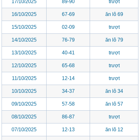
17/10/2025
89-90
trượt
16/10/2025
67-69
ăn lô 69
15/10/2025
02-09
trượt
14/10/2025
76-79
ăn lô 79
13/10/2025
40-41
trượt
12/10/2025
65-68
trượt
11/10/2025
12-14
trượt
10/10/2025
34-37
ăn lô 34
09/10/2025
57-58
ăn lô 57
08/10/2025
86-87
trượt
07/10/2025
12-13
ăn lô 12