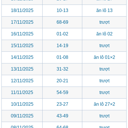
18/11/2025
10-13
ăn lô 13
17/11/2025
68-69
trượt
16/11/2025
01-02
ăn lô 02
15/11/2025
14-19
trượt
14/11/2025
01-08
ăn lô 01×2
13/11/2025
31-32
trượt
12/11/2025
20-21
trượt
11/11/2025
54-59
trượt
10/11/2025
23-27
ăn lô 27×2
09/11/2025
43-49
trượt
08/11/2025
64-68
trượt