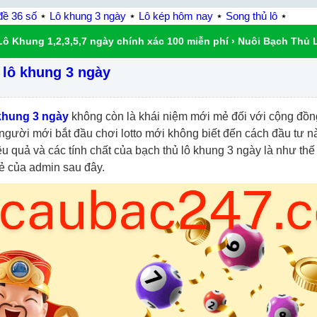
đề 36 số
⋆
Lô khung 3 ngày
⋆
Lô kép hôm nay
⋆
Song thủ lô
⋆
Lô Khung 1,2,3,5,7 ngày chính xác 100 miễn phí
›
Nuôi Bạch Thủ 
 lô khung 3 ngày
 khung 3 ngày
không còn là khái niệm mới mẻ đối với cộng đồn
người mới bắt đầu chơi lotto mới không biết đến cách đầu tư n
ệu quả và các tính chất của bạch thủ lô khung 3 ngày là như th
sẻ của admin sau đây.