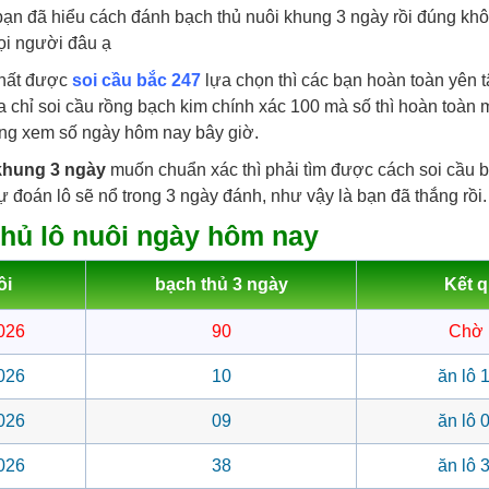
bạn đã hiểu cách đánh bạch thủ nuôi khung 3 ngày rồi đúng kh
ọi người đâu ạ
nhất được
soi cầu bắc 247
lựa chọn thì các bạn hoàn toàn yên t
ịa chỉ soi cầu rồng bạch kim chính xác 100 mà số thì hoàn toàn
ng xem số ngày hôm nay bây giờ.
 khung 3 ngày
muốn chuẩn xác thì phải tìm được cách soi cầu bạ
ự đoán lô sẽ nổ trong 3 ngày đánh, như vậy là bạn đã thắng rồi.
thủ lô nuôi ngày hôm nay
ôi
bạch thủ 3 ngày
Kết q
026
90
Chờ 
026
10
ăn lô 
026
09
ăn lô 
026
38
ăn lô 