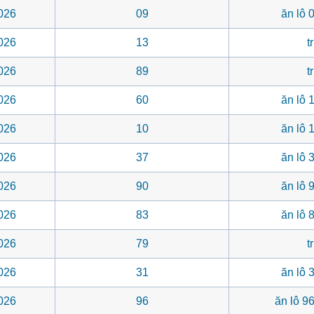
026
09
ăn lô 
026
13
t
026
89
t
026
60
ăn lô 
026
10
ăn lô 
026
37
ăn lô 
026
90
ăn lô 
026
83
ăn lô 
026
79
t
026
31
ăn lô 
026
96
ăn lô 9