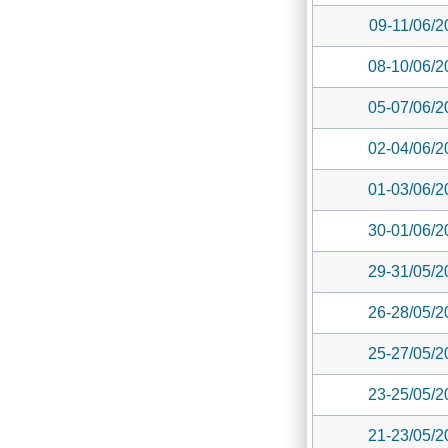
09-11/06/2
08-10/06/2
05-07/06/2
02-04/06/2
01-03/06/2
30-01/06/2
29-31/05/2
26-28/05/2
25-27/05/2
23-25/05/2
21-23/05/2