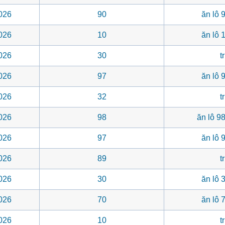
026
90
ăn lô 
026
10
ăn lô 
026
30
t
026
97
ăn lô 
026
32
t
026
98
ăn lô 9
026
97
ăn lô 
026
89
t
026
30
ăn lô 
026
70
ăn lô 
026
10
t