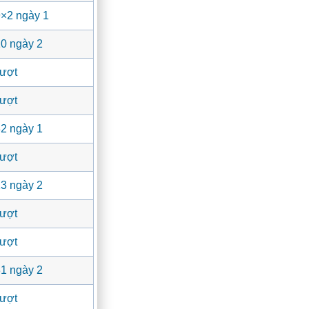
9×2 ngày 1
10 ngày 2
rượt
rượt
32 ngày 1
rượt
23 ngày 2
rượt
rượt
31 ngày 2
rượt