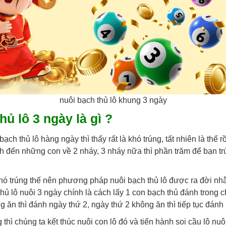
nuôi bạch thủ lô khung 3 ngày
hủ lô 3 ngày là gì ?
ch thủ lô hàng ngày thì thấy rất là khó trúng, tất nhiên là thế r
nh đến những con về 2 nháy, 3 nháy nữa thì phần trăm để bạn trú
hó trúng thế nên phương pháp nuôi bạch thủ lô được ra đời nh
thủ lô nuôi 3 ngày chính là cách lấy 1 con bạch thủ đánh trong 
g ăn thì đánh ngày thứ 2, ngày thứ 2 không ăn thì tiếp tục đánh
thì chúng ta kết thúc nuôi con lô đó và tiến hành soi cầu lô nu