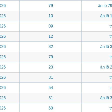
026
79
ăn lô 7
026
10
ăn lô 
026
09
t
026
12
t
026
32
ăn lô 
026
79
t
026
23
ăn lô 
026
31
t
026
54
t
026
31
ăn lô 
026
60
t