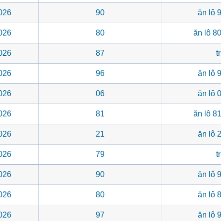
026
90
ăn lô 
026
80
ăn lô 8
026
87
t
026
96
ăn lô 
026
06
ăn lô 
026
81
ăn lô 8
026
21
ăn lô 
026
79
t
026
90
ăn lô 
026
80
ăn lô 
026
97
ăn lô 