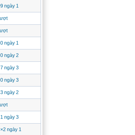
09 ngày 1
rượt
rượt
10 ngày 1
10 ngày 2
37 ngày 3
90 ngày 3
83 ngày 2
rượt
31 ngày 3
6×2 ngày 1