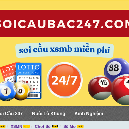
oi Cầu 247
Nuôi Lô Khung
Kinh Nghiệm
XSMN
Chốt Số
Sổ Mơ