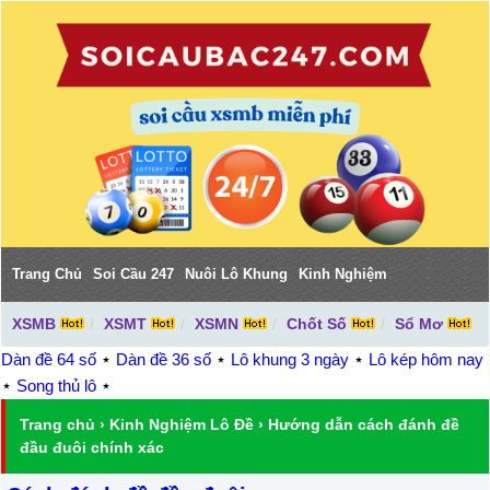
Trang Chủ
Soi Cầu 247
Nuôi Lô Khung
Kinh Nghiệm
XSMB
XSMT
XSMN
Chốt Số
Sổ Mơ
Dàn đề 64 số
⋆
Dàn đề 36 số
⋆
Lô khung 3 ngày
⋆
Lô kép hôm nay
⋆
Song thủ lô
⋆
Trang chủ
›
Kinh Nghiệm Lô Đề
›
Hướng dẫn cách đánh đề
đầu đuôi chính xác