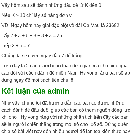
Vậy hôm sau sẽ đánh những đầu đề từ K đến 0.
Nếu K > 10 chỉ lấy số hàng đơn vị
VD: Ngày hôm nay giải đặc biệt về đài Cà Mau là 23682
Lấy 2 + 3 + 6 + 8 + 3 + 3 = 25
Tiếp 2 + 5 = 7
Chúng ta sẽ cược ngay đầu 7 để trúng.
Trên đây là 2 cách làm hoàn toàn đơn giản mà cho hiệu quả
cao đối với cách đánh đề miền Nam. Hy vọng rằng bạn sẽ áp
dụng ngay để moi sạch tiền chủ lô.
Kết luận của admin
Như vậy, chúng tôi đã hướng dẫn các bạn có được những
cách đánh đề đầu đuôi giúp các bạn có thêm nguồn động lực
khi chơi. Hy vọng rằng với những phân tích trên đây các bạn
sẽ là người chiến thắng trong mọi trò chơi xổ số. Đừng quên
chia sẻ bài viết này đến nhiều người để lan toả kiến thức hay