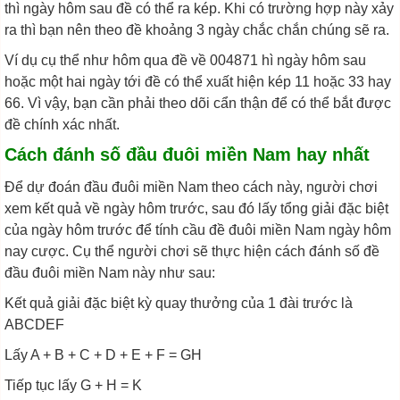
thì ngày hôm sau đề có thể ra kép. Khi có trường hợp này xảy
ra thì bạn nên theo đề khoảng 3 ngày chắc chắn chúng sẽ ra.
Ví dụ cụ thể như hôm qua đề về 004871 hì ngày hôm sau
hoặc một hai ngày tới đề có thể xuất hiện kép 11 hoặc 33 hay
66. Vì vậy, bạn cần phải theo dõi cẩn thận để có thể bắt được
đề chính xác nhất.
Cách đánh số đầu đuôi miền Nam hay nhất
Để dự đoán đầu đuôi miền Nam theo cách này, người chơi
xem kết quả về ngày hôm trước, sau đó lấy tổng giải đặc biệt
của ngày hôm trước để tính cầu đề đuôi miền Nam ngày hôm
nay cược. Cụ thể người chơi sẽ thực hiện cách đánh số đề
đầu đuôi miền Nam này như sau:
Kết quả giải đặc biệt kỳ quay thưởng của 1 đài trước là
ABCDEF
Lấy A + B + C + D + E + F = GH
Tiếp tục lấy G + H = K