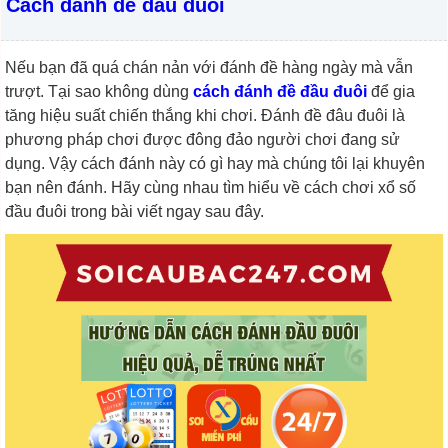
Cách đánh đề đầu đuôi
Nếu bạn đã quá chán nản với đánh đề hàng ngày mà vẫn
trượt. Tại sao không dùng
cách đánh đề đầu đuôi
để gia
tăng hiệu suất chiến thắng khi chơi. Đánh đề đâu đuôi là
phương pháp chơi được đông đảo người chơi đang sử
dụng. Vậy cách đánh này có gì hay mà chúng tôi lại khuyên
bạn nên đánh. Hãy cùng nhau tìm hiểu về cách chơi xổ số
đầu đuôi trong bài viết ngay sau đây.