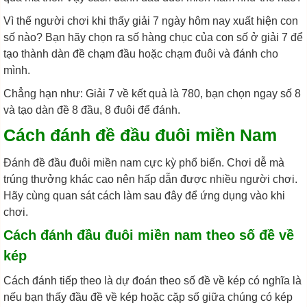
Vì thế người chơi khi thấy giải 7 ngày hôm nay xuất hiện con
số nào? Bạn hãy chọn ra số hàng chục của con số ở giải 7 để
tạo thành dàn đề chạm đầu hoặc chạm đuôi và đánh cho
mình.
Chẳng hạn như: Giải 7 về kết quả là 780, bạn chọn ngay số 8
và tạo dàn đề 8 đầu, 8 đuôi để đánh.
Cách đánh đề đầu đuôi miền Nam
Đánh đề đầu đuôi miền nam cực kỳ phổ biến. Chơi dễ mà
trúng thưởng khác cao nên hấp dẫn được nhiều người chơi.
Hãy cùng quan sát cách làm sau đây để ứng dụng vào khi
chơi.
Cách đánh đầu đuôi miền nam theo số đề về
kép
Cách đánh tiếp theo là dự đoán theo số đề về kép có nghĩa là
nếu bạn thấy đầu đề về kép hoặc cặp số giữa chúng có kép