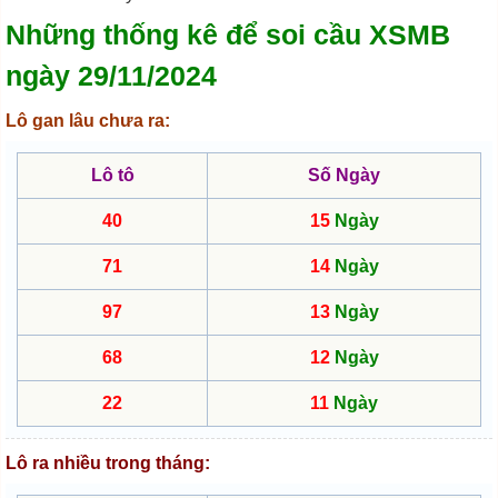
Những thống kê để soi cầu XSMB
ngày 29/11/2024
Lô gan lâu chưa ra:
Lô tô
Số Ngày
40
15
Ngày
71
14
Ngày
97
13
Ngày
68
12
Ngày
22
11
Ngày
Lô ra nhiều trong tháng: