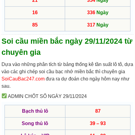
21
354
Ngày
16
336
Ngày
85
317
Ngày
Soi cầu miền bắc ngày 29/11/2024 từ
chuyên gia
Dựa vào những phân tích từ bảng thống kê tần suất lô tô, dựa
vào các ghi chép soi cầu bạc nhớ miền bắc thì chuyên gia
SoiCauBac247.com
đưa ra dự đoán cho ngày hôm nay như
sau.
ADMIN CHỐT SỐ NGÀY 29/11/2024
Bạch thủ lô
87
Song thủ lô
39 – 93