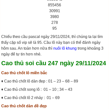
855456
30991
3980
278
95
Chiếu theo cầu pascal ngày 29/11/2024, thì chúng ta lại tìm
thấy cặp số vip sẽ là 95. Cầu lô này bạn có thể đánh ngày
hôm sau. An toàn hơn nữa thì
nuôi lô khung
trong khoảng 3
ngày để tự tin hơn nhé.
Cao thủ soi cầu 247 ngày 29/11/2024
Cao thủ chốt lô miền bắc
♦ Cao thủ chốt lô dàn đẹp : 01 – 23 – 68 – 89
♦ Cao thủ chốt song lô : 01 – 10 ; 34 – 43
♦ Cao thủ chốt lô 2 nháy : 01 – 69
Cao thủ chốt dàn đề đẹp