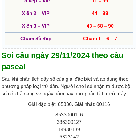
Lô kép – VIP
11 – 99
Xiên 2 – VIP
44 – 88
Xiên 3 – VIP
43 – 68 – 90
Chạm đề đẹp
Chạm 1 – 6 – 7
Soi cầu ngày 29/11/2024 theo cầu
pascal
Sau khi phân tích dãy số của giải đặc biệt và áp dụng theo
phương pháp loại trừ dần. Người chơi sẻ nhận ra được bộ
số có khả năng về ngày hôm nay như phân tích dưới đây.
Giải đặc biệt: 85330. Giải nhất: 00116
8533000116
386300127
14930139
5323142