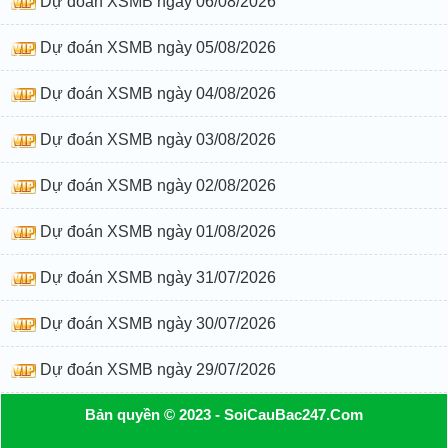
Dự đoán XSMB ngày 06/08/2026
Dự đoán XSMB ngày 05/08/2026
Dự đoán XSMB ngày 04/08/2026
Dự đoán XSMB ngày 03/08/2026
Dự đoán XSMB ngày 02/08/2026
Dự đoán XSMB ngày 01/08/2026
Dự đoán XSMB ngày 31/07/2026
Dự đoán XSMB ngày 30/07/2026
Dự đoán XSMB ngày 29/07/2026
Bản quyền © 2023 - SoiCauBac247.Com