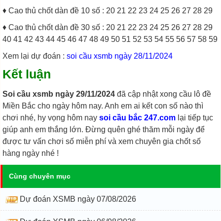
♦ Cao thủ chốt dàn đề 10 số : 20 21 22 23 24 25 26 27 28 29
♦ Cao thủ chốt dàn đề 30 số : 20 21 22 23 24 25 26 27 28 29
40 41 42 43 44 45 46 47 48 49 50 51 52 53 54 55 56 57 58 59
Xem lại dự đoán :
soi cầu xsmb ngày 28/11/2024
Kết luận
Soi cầu xsmb ngày 29/11/2024
đã cập nhật xong cầu lô đề
Miền Bắc cho ngày hôm nay. Anh em ai kết con số nào thì
chơi nhé, hy vọng hôm nay
soi cầu bắc 247.com
lại tiếp tục
giúp anh em thắng lớn. Đừng quên ghé thăm mỗi ngày để
được tư vấn chơi số miễn phí và xem chuyên gia chốt số
hàng ngày nhé !
Cùng chuyên mục
Dự đoán XSMB ngày 07/08/2026