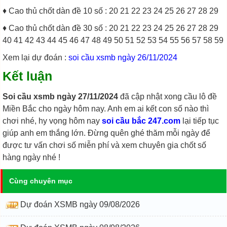
♦ Cao thủ chốt dàn đề 10 số : 20 21 22 23 24 25 26 27 28 29
♦ Cao thủ chốt dàn đề 30 số : 20 21 22 23 24 25 26 27 28 29
40 41 42 43 44 45 46 47 48 49 50 51 52 53 54 55 56 57 58 59
Xem lại dự đoán :
soi cầu xsmb ngày 26/11/2024
Kết luận
Soi cầu xsmb ngày 27/11/2024
đã cập nhật xong cầu lô đề
Miền Bắc cho ngày hôm nay. Anh em ai kết con số nào thì
chơi nhé, hy vọng hôm nay
soi cầu bắc 247.com
lại tiếp tục
giúp anh em thắng lớn. Đừng quên ghé thăm mỗi ngày để
được tư vấn chơi số miễn phí và xem chuyên gia chốt số
hàng ngày nhé !
Cùng chuyên mục
Dự đoán XSMB ngày 09/08/2026