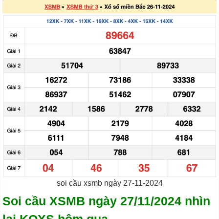
soi cầu xsmb ngày 27-11-2024
Soi cầu XSMB ngày 27/11/2024 nhìn