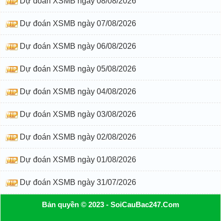
Dự đoán XSMB ngày 08/08/2026
Dự đoán XSMB ngày 07/08/2026
Dự đoán XSMB ngày 06/08/2026
Dự đoán XSMB ngày 05/08/2026
Dự đoán XSMB ngày 04/08/2026
Dự đoán XSMB ngày 03/08/2026
Dự đoán XSMB ngày 02/08/2026
Dự đoán XSMB ngày 01/08/2026
Dự đoán XSMB ngày 31/07/2026
Bản quyền © 2023 - SoiCauBac247.Com