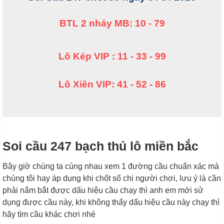
️BTL 2 nháy MB: 10 - 79
Lô Kép VIP : 11 - 33 - 99
Lô Xiên VIP: 41 - 52 - 86
Soi cầu 247 bạch thủ lô miền bắc
Bây giờ chúng ta cùng nhau xem 1 đường cầu chuẩn xác mà
chúng tôi hay áp dụng khi chốt số chi người chơi, lưu ý là cần
phải nắm bắt được dấu hiệu cầu chạy thì anh em mới sử
dụng được cầu này, khi không thấy dấu hiệu cầu này chạy thì
hãy tìm cầu khác chơi nhé