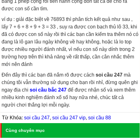
bằng 1 phép cộng rồi tiến hành cộng dồn tất cả để cho ra
được con số cần tìm.
ví dụ : giải đặc biệt về 76893 thì phân tích kết quả như sau ,
lấy 7 + 6 + 8 + 9 + 3 = 33 , suy ra được con bạch thủ lô 33, khi
đã có được con số này rồi thì các bạn cần kiểm tra thêm nó có
đang là lô gan lâu ngày không về hay không, hoặc là lo top
được nhiều người đánh nhất, vì nếu con số này dính trong 2
trường hợp trên thì khả năng về rất thấp, cần cân nhắc thêm
mới nên đánh
Đến đây thì các bạn đã nắm rõ được cách
soi cầu 247
mà
chúng tôi vẫn thường sử dụng cho bạn rồi nhỉ, đừng quên ghi
ngay địa chi
soi cầu bắc 247
để được nhận số và xem thêm
nhiều kinh nghiệm đánh xổ số hay nữa nhé, chúc tất cả
người chơi thắng lợi mỗi ngày.
Từ Khóa:
soi cầu 247
,
soi cầu 247 vip
,
soi cầu 88
Cùng chuyên mục