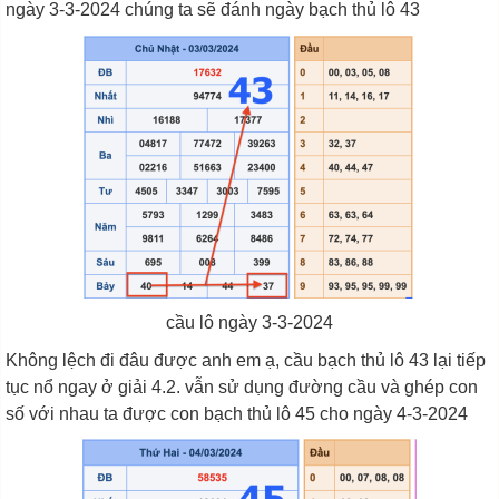
ngày 3-3-2024 chúng ta sẽ đánh ngày bạch thủ lô 43
cầu lô ngày 3-3-2024
Không lệch đi đâu được anh em ạ, cầu bạch thủ lô 43 lại tiếp
tục nổ ngay ở giải 4.2. vẫn sử dụng đường cầu và ghép con
số với nhau ta được con bạch thủ lô 45 cho ngày 4-3-2024