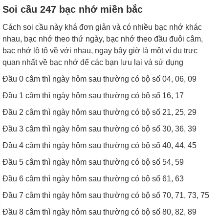
Soi cầu 247 bạc nhớ miền bắc
Cách soi cầu này khá đơn giản và có nhiều bạc nhớ khác
nhau, bạc nhớ theo thứ ngày, bạc nhớ theo đầu đuôi câm,
bạc nhớ lô tô về với nhau, ngay bây giờ là một ví dụ trực
quan nhất về bạc nhớ để các bạn lưu lại và sử dụng
Đầu 0 câm thì ngày hôm sau thường có bộ số 04, 06, 09
Đầu 1 câm thì ngày hôm sau thường có bộ số 16, 17
Đầu 2 câm thì ngày hôm sau thường có bộ số 21, 25, 29
Đầu 3 câm thì ngày hôm sau thường có bộ số 30, 36, 39
Đầu 4 câm thì ngày hôm sau thường có bộ số 40, 44, 45
Đầu 5 câm thì ngày hôm sau thường có bộ số 54, 59
Đầu 6 câm thì ngày hôm sau thường có bộ số 61, 63
Đầu 7 câm thì ngày hôm sau thường có bộ số 70, 71, 73, 75
Đầu 8 câm thì ngày hôm sau thường có bộ số 80, 82, 89