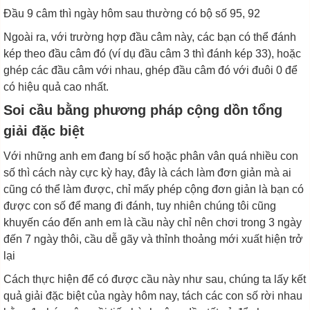
Đầu 9 câm thì ngày hôm sau thường có bộ số 95, 92
Ngoài ra, với trường hợp đầu câm này, các bạn có thể đánh
kép theo đầu câm đó (ví dụ đầu câm 3 thì đánh kép 33), hoặc
ghép các đầu câm với nhau, ghép đầu câm đó với đuôi 0 để
có hiệu quả cao nhất.
Soi cầu bằng phương pháp cộng dồn tổng
giải đặc biệt
Với những anh em đang bí số hoặc phân vân quá nhiều con
số thì cách này cực kỳ hay, đây là cách làm đơn giản mà ai
cũng có thể làm được, chỉ mấy phép cộng đơn giản là bạn có
được con số để mang đi đánh, tuy nhiên chúng tôi cũng
khuyến cáo đến anh em là cầu này chỉ nên chơi trong 3 ngày
đến 7 ngày thôi, cầu dễ gãy và thỉnh thoảng mới xuất hiện trở
lại
Cách thực hiện để có được cầu này như sau, chúng ta lấy kết
quả giải đặc biệt của ngày hôm nay, tách các con số rời nhau