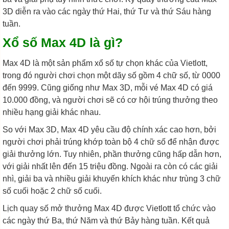
3D diễn ra vào các ngày thứ Hai, thứ Tư và thứ Sáu hàng
tuần.
Xổ số Max 4D là gì?
Max 4D là một sản phẩm xổ số tự chọn khác của Vietlott,
trong đó người chơi chọn một dãy số gồm 4 chữ số, từ 0000
đến 9999. Cũng giống như Max 3D, mỗi vé Max 4D có giá
10.000 đồng, và người chơi sẽ có cơ hội trúng thưởng theo
nhiều hạng giải khác nhau.
So với Max 3D, Max 4D yêu cầu độ chính xác cao hơn, bởi
người chơi phải trúng khớp toàn bộ 4 chữ số để nhận được
giải thưởng lớn. Tuy nhiên, phần thưởng cũng hấp dẫn hơn,
với giải nhất lên đến 15 triệu đồng. Ngoài ra còn có các giải
nhì, giải ba và nhiều giải khuyến khích khác như trùng 3 chữ
số cuối hoặc 2 chữ số cuối.
Lịch quay số mở thưởng Max 4D được Vietlott tổ chức vào
các ngày thứ Ba, thứ Năm và thứ Bảy hàng tuần. Kết quả