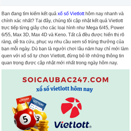
Bạn đang tìm kiếm kết quả
xổ số Vietlott
hôm nay nhanh và
chính xác nhất? Tại đây, chúng tôi cập nhật kết quả Vietlott
trực tiếp từng giây cho các loại hình như Mega 6/45, Power
6/55, Max 3D, Max 4D và Keno. Tất cả đều được hiển thị rõ
ràng, dễ tra cứu, phục vụ nhu cầu xem số trúng thưởng của
bạn mỗi ngày. Dù bạn là người chơi lâu năm hay chỉ mới làm
quen với xổ số tự chọn Vietlott, đừng bỏ lỡ những thông tin
quan trọng được cập nhật mới nhất trong ngày hôm nay.