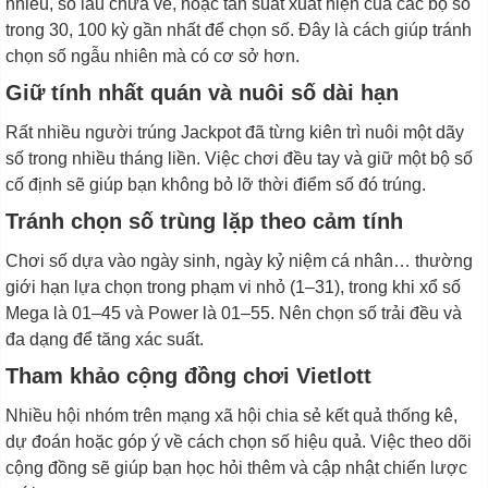
nhiều, số lâu chưa về, hoặc tần suất xuất hiện của các bộ số
trong 30, 100 kỳ gần nhất để chọn số. Đây là cách giúp tránh
chọn số ngẫu nhiên mà có cơ sở hơn.
Giữ tính nhất quán và nuôi số dài hạn
Rất nhiều người trúng Jackpot đã từng kiên trì nuôi một dãy
số trong nhiều tháng liền. Việc chơi đều tay và giữ một bộ số
cố định sẽ giúp bạn không bỏ lỡ thời điểm số đó trúng.
Tránh chọn số trùng lặp theo cảm tính
Chơi số dựa vào ngày sinh, ngày kỷ niệm cá nhân… thường
giới hạn lựa chọn trong phạm vi nhỏ (1–31), trong khi xổ số
Mega là 01–45 và Power là 01–55. Nên chọn số trải đều và
đa dạng để tăng xác suất.
Tham khảo cộng đồng chơi Vietlott
Nhiều hội nhóm trên mạng xã hội chia sẻ kết quả thống kê,
dự đoán hoặc góp ý về cách chọn số hiệu quả. Việc theo dõi
cộng đồng sẽ giúp bạn học hỏi thêm và cập nhật chiến lược