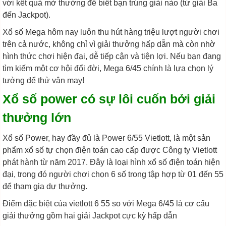
với kết quả mở thưởng để biết bạn trúng giải nào (từ giải Ba
đến Jackpot).
Xổ số Mega hôm nay luôn thu hút hàng triệu lượt người chơi
trên cả nước, không chỉ vì giải thưởng hấp dẫn mà còn nhờ
hình thức chơi hiện đại, dễ tiếp cận và tiện lợi. Nếu bạn đang
tìm kiếm một cơ hội đổi đời, Mega 6/45 chính là lựa chọn lý
tưởng để thử vận may!
Xổ số power có sự lôi cuốn bởi giải
thưởng lớn
Xổ số Power, hay đầy đủ là Power 6/55 Vietlott, là một sản
phẩm xổ số tự chọn điện toán cao cấp được Công ty Vietlott
phát hành từ năm 2017. Đây là loại hình xổ số điện toán hiện
đại, trong đó người chơi chọn 6 số trong tập hợp từ 01 đến 55
để tham gia dự thưởng.
Điểm đặc biệt của vietlott 6 55 so với Mega 6/45 là cơ cấu
giải thưởng gồm hai giải Jackpot cực kỳ hấp dẫn