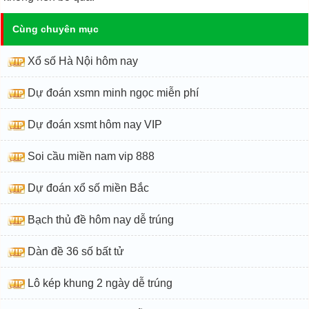
Cùng chuyên mục
Xổ số Hà Nội hôm nay
Dự đoán xsmn minh ngọc miễn phí
Dự đoán xsmt hôm nay VIP
Soi cầu miền nam vip 888
Dự đoán xổ số miền Bắc
Bạch thủ đề hôm nay dễ trúng
Dàn đề 36 số bất tử
Lô kép khung 2 ngày dễ trúng