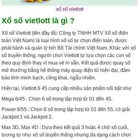
xổ số vietlott
Xổ số vietlott là gì ?
Xổ số Vietlott (tên đầy đủ: Công ty TNHH MTV Xổ số điện
toán Việt Nam) là loại hình xổ số tự chọn điện toán, được
phát hành và quản lý bởi Bộ Tài chính Việt Nam. Khác với xổ
số truyền thống, người chơi Vietlott tự lựa chọn các con số
theo quy định thay vì mua vé in sẵn. Kết quả được quay số
mở thưởng bằng hệ thống máy quay điện tử hiện đại, đảm
bảo tính minh bạch, công khai, ngẫu nhiên.
Hiện tại, Vietlott 6 45 cung cấp nhiều sản phẩm nổi bật như
Mega 6/45 : Chọn 6 số trong tập hợp từ 01 đến 45.
Power 6/55 : Chọn 6 số trong tập hợp từ 01 đến 55, có giải
Jackpot 1 và Jackpot 2.
Max 3D, Max 4D : Dựa theo kết quả 3 hoặc 4 chữ số cuối,
tương tự như xổ số truyền thống nhưng đa dạng cách chơi