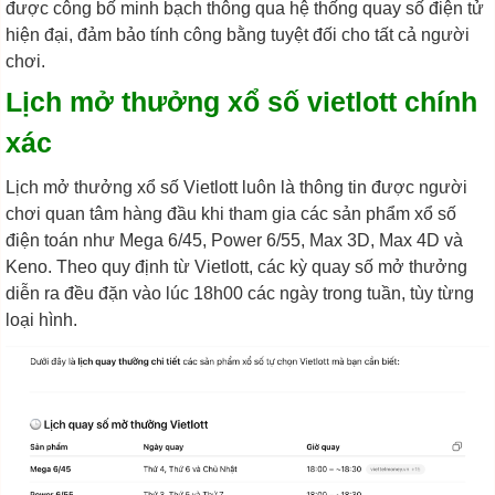
được công bố minh bạch thông qua hệ thống quay số điện tử
hiện đại, đảm bảo tính công bằng tuyệt đối cho tất cả người
chơi.
Lịch mở thưởng xổ số vietlott chính
xác
Lịch mở thưởng xổ số Vietlott luôn là thông tin được người
chơi quan tâm hàng đầu khi tham gia các sản phẩm xổ số
điện toán như Mega 6/45, Power 6/55, Max 3D, Max 4D và
Keno. Theo quy định từ Vietlott, các kỳ quay số mở thưởng
diễn ra đều đặn vào lúc 18h00 các ngày trong tuần, tùy từng
loại hình.