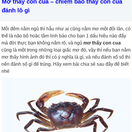
Mơ thấy con cua – chiêm bao thấy con cua
đánh lô gì
Mỗi đêm nằm ngủ thì hẫu như ai cũng nằm mơ một đôi lần, có
thể là não bộ hoặc tâm linh báo cho bạn 1 dấu hiệu nào đấy
mà đời thực bạn không nắm rõ, và ngủ
mơ thấy con cua
cũng là một trong những loại giấc mơ đó, vậy thì nếu bạn nằm
mơ thấy hình ảnh đó thì có ý nghĩa là gì, và nếu đánh xổ số thì
nên đánh số gì để trúng. Hãy xem bài chia sẻ sau đây để biết
nhé