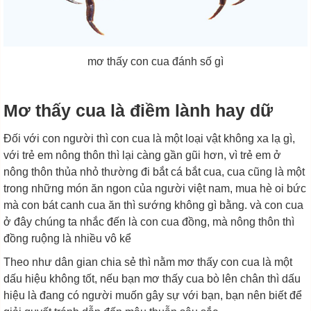
mơ thấy con cua đánh số gì
Mơ thấy cua là điềm lành hay dữ
Đối với con người thì con cua là một loại vật không xa lạ gì,
với trẻ em nông thôn thì lại càng gần gũi hơn, vì trẻ em ở
nông thôn thủa nhỏ thường đi bắt cá bắt cua, cua cũng là một
trong những món ăn ngon của người việt nam, mua hè oi bức
mà con bát canh cua ăn thì sướng không gì bằng. và con cua
ở đây chúng ta nhắc đến là con cua đồng, mà nông thôn thì
đồng ruộng là nhiều vô kể
Theo như dân gian chia sẻ thì nằm mơ thấy con cua là một
dấu hiệu không tốt, nếu bạn mơ thấy cua bò lên chân thì dấu
hiệu là đang có người muốn gây sự với bạn, bạn nên biết để