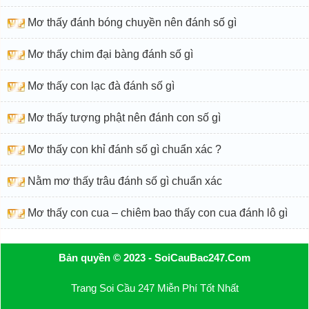
Mơ thấy đánh bóng chuyền nên đánh số gì
Mơ thấy chim đại bàng đánh số gì
Mơ thấy con lạc đà đánh số gì
Mơ thấy tượng phật nên đánh con số gì
Mơ thấy con khỉ đánh số gì chuẩn xác ?
Nằm mơ thấy trâu đánh số gì chuẩn xác
Mơ thấy con cua – chiêm bao thấy con cua đánh lô gì
Bản quyền © 2023 - SoiCauBac247.Com
Trang Soi Cầu 247 Miễn Phí Tốt Nhất