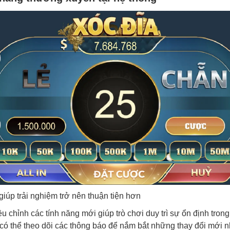
giúp trải nghiệm trở nên thuận tiện hơn
u chỉnh các tính năng mới giúp trò chơi duy trì sự ổn định trong
ó thể theo dõi các thông báo để nắm bắt những thay đổi mới n