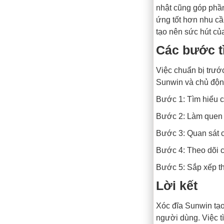
nhật cũng góp phần
ứng tốt hơn nhu cầ
tạo nên sức hút của
Các bước t
Việc chuẩn bị trướ
Sunwin và chủ động
Bước 1: Tìm hiểu cá
Bước 2: Làm quen v
Bước 3: Quan sát c
Bước 4: Theo dõi c
Bước 5: Sắp xếp th
Lời kết
Xóc đĩa Sunwin tạo
người dùng. Việc tì