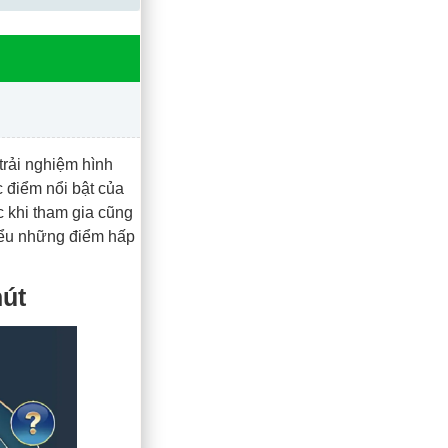
trải nghiệm hình
c điểm nổi bật của
c khi tham gia cũng
iểu những điểm hấp
hút