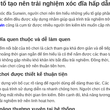
ố tạo nên trải nghiệm xóc đĩa hấp dẫ
xóc đĩa Sunwin, người chơi nên tìm hiểu những yếu tố góp phầ
đặc điểm đều được xây dựng nhằm giúp quá trình trải nghiệm trở
win
cũng là cụm từ được nhiều người tìm kiếm khi muốn cập nhậ
Đĩa quen thuộc và dễ làm quen
ểm nổi bật của trò chơi là cách tham gia khá đơn giản và dễ ti
hoảng thời gian ngắn để tìm hiểu là có thể nắm được các thao 
 không gặp nhiều khó khăn khi bắt đầu trải nghiệm. Đồng thời, 
 ván chơi cũng trở nên thuận tiện hơn.
chơi được thiết kế thuận tiện
 dựng với bố cục rõ ràng để người dùng dễ dàng thao tác. Cá
p quá trình sử dụng diễn ra nhanh chóng hơn. Người chơi có th
ng mất nhiều thời gian tìm kiếm. Bên cạnh đó, khả năng tương 
trải nghiệm trở nên linh hoạt hơn.
 năng thường xuyên tại hệ thống