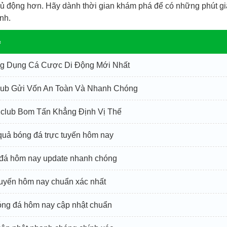
hủ động hơn. Hãy dành thời gian khám phá để có những phút giâ
nh.
c
g Dụng Cá Cược Di Động Mới Nhất
club Gửi Vốn An Toàn Và Nhanh Chóng
club Bom Tấn Khẳng Định Vị Thế
quả bóng đá trực tuyến hôm nay
 đá hôm nay update nhanh chóng
tuyến hôm nay chuẩn xác nhất
bóng đá hôm nay cập nhật chuẩn