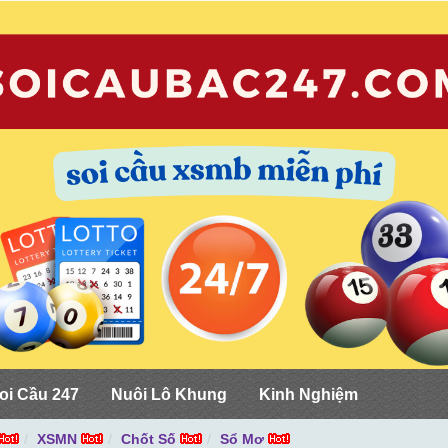
oi Cầu 247
Nuôi Lô Khung
Kinh Nghiệm
XSMN
Chốt Số
Sổ Mơ