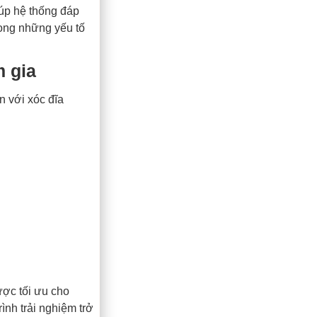
iúp hệ thống đáp
rong những yếu tố
m gia
n với xóc đĩa
ược tối ưu cho
ình trải nghiệm trở