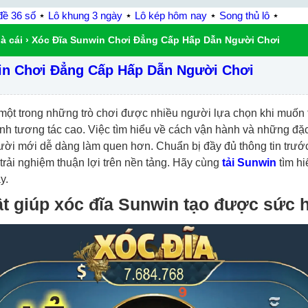
đề 36 số
⋆
Lô khung 3 ngày
⋆
Lô kép hôm nay
⋆
Song thủ lô
⋆
à cái
›
Xóc Đĩa Sunwin Chơi Đẳng Cấp Hấp Dẫn Người Chơi
in Chơi Đẳng Cấp Hấp Dẫn Người Chơi
một trong những trò chơi được nhiều người lựa chọn khi muốn 
tính tương tác cao. Việc tìm hiểu về cách vận hành và những đặ
gười mới dễ dàng làm quen hơn. Chuẩn bị đầy đủ thông tin trướ
trải nghiệm thuận lợi trên nền tảng. Hãy cùng
tải Sunwin
tìm h
y.
ật giúp xóc đĩa Sunwin tạo được sức 