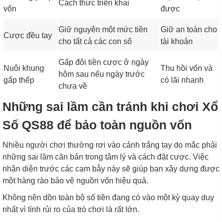
Cách thức triển khai
vốn
được
Giữ nguyên một mức tiền
Giữ an toàn cho
Cược đều tay
cho tất cả các con số
tài khoản
Gấp đôi tiền cược ở ngày
Nuôi khung
Thu hồi vốn và
hôm sau nếu ngày trước
gấp thếp
có lãi nhanh
chưa về
Những sai lầm cần tránh khi chơi Xổ
Số QS88 để bảo toàn nguồn vốn
Nhiều người chơi thường rơi vào cảnh trắng tay do mắc phải
những sai lầm căn bản trong tâm lý và cách đặt cược. Việc
nhận diện trước các cạm bẫy này sẽ giúp bạn xây dựng được
một hàng rào bảo vệ nguồn vốn hiệu quả.
Không nên dồn toàn bộ số tiền đang có vào một kỳ quay duy
nhất vì tính rủi ro của trò chơi là rất lớn.