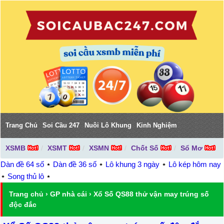
Trang Chủ
Soi Cầu 247
Nuôi Lô Khung
Kinh Nghiệm
XSMB
XSMT
XSMN
Chốt Số
Sổ Mơ
Dàn đề 64 số
⋆
Dàn đề 36 số
⋆
Lô khung 3 ngày
⋆
Lô kép hôm nay
⋆
Song thủ lô
⋆
Trang chủ
›
GP nhà cái
›
Xổ Số QS88 thử vận may trúng số
độc đắc