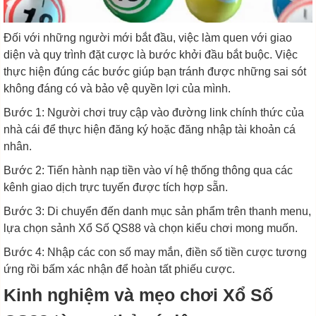
Đối với những người mới bắt đầu, việc làm quen với giao
diện và quy trình đặt cược là bước khởi đầu bắt buộc. Việc
thực hiện đúng các bước giúp bạn tránh được những sai sót
không đáng có và bảo vệ quyền lợi của mình.
Bước 1: Người chơi truy cập vào đường link chính thức của
nhà cái để thực hiện đăng ký hoặc đăng nhập tài khoản cá
nhân.
Bước 2: Tiến hành nạp tiền vào ví hệ thống thông qua các
kênh giao dịch trực tuyến được tích hợp sẵn.
Bước 3: Di chuyển đến danh mục sản phẩm trên thanh menu,
lựa chọn sảnh Xổ Số QS88 và chọn kiểu chơi mong muốn.
Bước 4: Nhập các con số may mắn, điền số tiền cược tương
ứng rồi bấm xác nhận để hoàn tất phiếu cược.
Kinh nghiệm và mẹo chơi Xổ Số