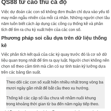
QS88 từ cao thủ cá độ
Việc dự đoán các con số không đơn thuần chỉ dựa vào yếu tố
may mắn ngẫu nhiên của mỗi cá nhân. Những người chơi lâu
năm luôn biết cách áp dụng các công cụ thống kê và phân
tích để tìm ra chu kỳ xuất hiện của các con số.
Phương pháp soi cầu dựa trên dữ liệu thống
kê
Việc phân tích kết quả của các kỳ quay trước đó là cơ sở dữ
liệu quan trọng nhất để tìm ra quy luật. Người chơi không nên
chọn số theo cảm tính mà cần có sự tính toán kỹ lưỡng dựa
trên các bảng tần suất.
Theo dõi các con số xuất hiện nhiều nhất trong vòng ba
mươi ngày gần nhất để bắt cầu theo xu hướng.
Thống kê các cặp số lâu chưa về nhằm nuôi khung
trong khoảng thời gian từ ba đến năm ngày tiếp theo.