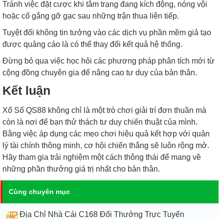
Tránh việc đặt cược khi tâm trạng đang kích động, nóng vội
hoặc cố gắng gỡ gạc sau những trận thua liên tiếp.
Tuyệt đối không tin tưởng vào các dịch vụ phần mềm giả tạo
được quảng cáo là có thể thay đổi kết quả hệ thống.
Đừng bỏ qua việc học hỏi các phương pháp phân tích mới từ
cộng đồng chuyên gia để nâng cao tư duy của bản thân.
Kết luận
Xổ Số QS88 không chỉ là một trò chơi giải trí đơn thuần mà
còn là nơi để bạn thử thách tư duy chiến thuật của mình.
Bằng việc áp dụng các mẹo chơi hiệu quả kết hợp với quản
lý tài chính thông minh, cơ hội chiến thắng sẽ luôn rộng mở.
Hãy tham gia trải nghiệm một cách thông thái để mang về
những phần thưởng giá trị nhất cho bản thân.
Cùng chuyên mục
Địa Chỉ Nhà Cái C168 Đổi Thưởng Trực Tuyến