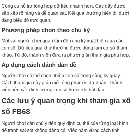
Công cụ hỗ trợ tổng hợp dữ liệu nhanh hơn. Các dãy được
sắp xếp rõ ràng và dễ quan sát. Kết quả thường hiển thị dưới
dạng biểu đồ trực quan.
Phương pháp chọn theo chu kỳ
Một vài người chơi quan tâm đến chu kỳ xuất hiện của các
con số. Dữ liệu quá khứ thường được dùng làm cơ sở tham
khảo. Từ đó, thành viên đưa ra phương án tham gia phù hợp.
Áp dụng cách đánh dàn đề
Người chơi có thể chọn nhiều con số trong cùng kỳ quay.
Cách tham gia này giúp mở rộng phạm vi dự đoán. Thành
viên nên xác định lượng con số trước khi bắt đầu.
Các lưu ý quan trọng khi tham gia xổ
số FB68
Người chơi cần chú ý đến quy định cụ thể của từng loại hình
để tránh sai sót không đáng có. Việc nắm vững cách tính