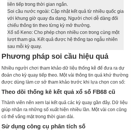
liên tiếp trong thời gian ngắn.
Soi cầu nước ngoài: Cập nhật kết quả từ nhiều quốc gia
với khung giờ quay đa dạng. Người chơi dễ dàng đối
chiếu thông tin theo từng kỳ mở thưởng.
Xổ số Keno: Cho phép chọn nhiều con trong cùng một
lượt tham gia. Kết quả được hệ thống tạo ngẫu nhiên
sau mỗi kỳ quay.
Phương pháp soi cầu hiệu quả
Nhiều người chơi tham khảo dữ liệu thống kê để đưa ra dự
đoán cho kỳ quay tiếp theo. Một vài thông tin quá khứ thường
được dùng làm cơ sở tham khảo trước khi lựa chọn con số:
Theo dõi thống kê kết quả xổ số FB68 cũ
Thành viên nên xem lại kết quả các kỳ quay gần đây. Dữ liệu
giúp nhận ra những số xuất hiện nhiều lần. Một vài con cũng
có thể vắng mặt trong thời gian dài.
Sử dụng công cụ phân tích số