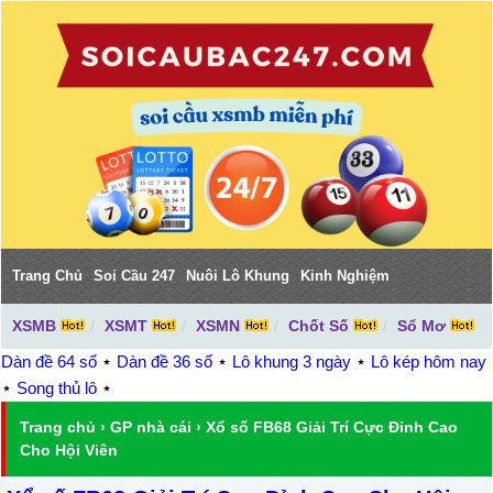
Trang Chủ
Soi Cầu 247
Nuôi Lô Khung
Kinh Nghiệm
XSMB
XSMT
XSMN
Chốt Số
Sổ Mơ
Dàn đề 64 số
⋆
Dàn đề 36 số
⋆
Lô khung 3 ngày
⋆
Lô kép hôm nay
⋆
Song thủ lô
⋆
Trang chủ
›
GP nhà cái
›
Xổ số FB68 Giải Trí Cực Đỉnh Cao
Cho Hội Viên