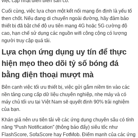
việc cập nhật diễn biến sân cỏ.
Cuối cùng, việc lựa chọn một kết nối mạng ổn định là yếu tố
then chốt. Nếu đang di chuyển ngoài đường, hãy đảm bảo
thiết bị đã bật chế độ ưu tiên mạng 4G hoặc 5G cường độ
cao, hạn chế sử dụng các nguồn wifi công cộng có lượng
người truy cập quá tải.
Lựa chọn ứng dụng uy tín để thực
hiện mẹo theo dõi tỷ số bóng đá
bằng điện thoại mượt mà
Bên cạnh việc tối ưu thiết bị, việc gửi gắm niềm tin vào các
nền tảng cung cấp dữ liệu chuyên nghiệp, nhẹ máy và có
máy chủ tối ưu tại Việt Nam sẽ quyết định 90% trải nghiệm
của bạn.
Khán giả nên ưu tiên tải về các ứng dụng chuyên sâu có tính
năng “Push Notification” (thông báo đẩy) siêu tốc như
FlashScore, SofaScore hay FotMob. Điểm mạnh của các ứng