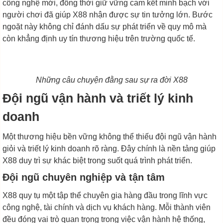
công nghệ mới, đồng thời giữ vững cam kết minh bạch với
người chơi đã giúp X88 nhận được sự tin tưởng lớn. Bước
ngoặt này không chỉ đánh dấu sự phát triển về quy mô mà
còn khẳng định uy tín thương hiệu trên trường quốc tế.
Những câu chuyện đằng sau sự ra đời X88
Đội ngũ vận hành và triết lý kinh
doanh
Một thương hiệu bền vững không thể thiếu đội ngũ vận hành
giỏi và triết lý kinh doanh rõ ràng. Đây chính là nền tảng giúp
X88 duy trì sự khác biệt trong suốt quá trình phát triển.
Đội ngũ chuyên nghiệp và tận tâm
X88 quy tụ một tập thể chuyên gia hàng đầu trong lĩnh vực
công nghệ, tài chính và dịch vụ khách hàng. Mỗi thành viên
đều đóng vai trò quan trọng trong việc vận hành hệ thống,