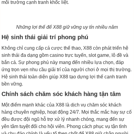
môi trường cạnh tranh khốc liệt.
Những lợi thế để X88 giữ vững uy tín nhiều năm
Hệ sinh thái giải trí phong phú
Không chỉ cung cấp cá cược thể thao, X88 còn phát triển hệ
sinh thái đa dạng gồm casino trực tuyến, slot game, lô đề và
bắn cá. Sự phong phú này mang đến nhiều lựa chọn, đáp
ứng trọn vẹn nhu cầu giải trí của người chơi ở mọi thị trường.
Hệ sinh thái toàn diện giúp X88 tạo dựng lợi thế cạnh tranh
bền vững.
Chính sách chăm sóc khách hàng tận tâm
Một điểm mạnh khác của X88 là dịch vụ chăm sóc khách
hàng chuyên nghiệp, hoạt động 24/7. Mọi thắc mắc hay sự cố
đều được đội ngũ hỗ trợ xử lý nhanh chóng, mang đến sự
yên tâm tuyệt đối cho hội viên. Phong cách phục vụ tận tình
và chu đáo chính là yếu tố then chốt để X88 giữ chân người