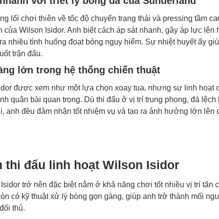
 nhanh với triết lý bóng đá của Sunderland
g lối chơi thiên về tốc độ chuyển trạng thái và pressing tầm c
 của Wilson Isidor. Anh biết cách áp sát nhanh, gây áp lực lê
ra nhiều tình huống đoạt bóng nguy hiểm. Sự nhiệt huyết ấy giúp
uốt trận đấu.
àng lớn trong hệ thống chiến thuật
idor được xem như một lựa chọn xoay tua, nhưng sự linh hoạt
h quân bài quan trọng. Dù thi đấu ở vị trí trung phong, đá lệch
ùi, anh đều đảm nhận tốt nhiệm vụ và tạo ra ảnh hưởng lớn lên
thi đấu linh hoạt Wilson Isidor
sidor trở nên đặc biệt nằm ở khả năng chơi tốt nhiều vị trí tấn
òn có kỹ thuật xử lý bóng gọn gàng, giúp anh trở thành mối ng
đối thủ.