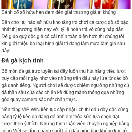
Sảnh xổ số hứa hẹn đem đến giải thưởng giá trị khủng
Sân chơi tự hào sở hữu kho tàng trò chơi cá cược đồ sộ bậc
nhất thị trường hiện nay với tỷ lệ hoàn trả vô cùng hấp dẫn.
Để giúp quý độc giả có cái nhìn toàn diện hơn thì chúng tôi
xin giới thiệu ba loại hình giải trí đang làm mưa làm gió sau
đây:
Đá gà kịch tính
Bộ môn đá gà trực tuyến tại đây luôn thu hút hàng triệu lượt
truy cập mỗi ngày nhờ vào những trận đấu nảy lửa từ các bồ
gà danh tiếng. Người chơi sẽ được chiêm ngưỡng những cú
đá thần sầu của các chiến kê dũng mãnh thông qua những
góc quay camera sắc nét chân thực.
Nền tảng VIP WIN liên tục cập nhật lịch thi đấu dày đặc cùng
bảng tỷ lệ kèo đa dạng để anh em thỏa sức lựa chọn đặt
cược theo ý thích. Những bình luận viên chuyên nghiệp bằng
tiếng Việt sẽ đồng hành suốt trận đấu giúp bầu không khí trở