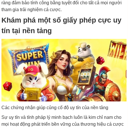
ràng đảm bảo tính công bằng tuyệt đối cho tất cả mọi người
tham gia trải nghiệm cá cược.
Khám phá một số giấy phép cực uy
tín tại nền tảng
Các chứng nhận giúp củng cố độ uy tín của nền tảng
Sự uy tín và tính pháp lý minh bạch luôn là kim chỉ nam cho
mọi hoạt động phát triển bền vững của thương hiệu cá cược