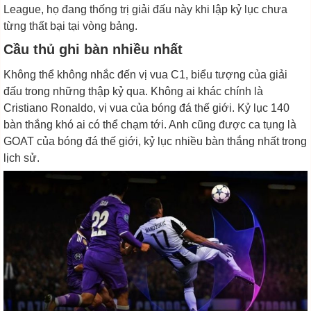
League, họ đang thống trị giải đấu này khi lập kỷ lục chưa
từng thất bại tại vòng bảng.
Cầu thủ ghi bàn nhiều nhất
Không thể không nhắc đến vị vua C1, biểu tượng của giải
đấu trong những thập kỷ qua. Không ai khác chính là
Cristiano Ronaldo, vị vua của bóng đá thế giới. Kỷ lục 140
bàn thắng khó ai có thể chạm tới. Anh cũng được ca tụng là
GOAT của bóng đá thế giới, kỷ lục nhiều bàn thắng nhất trong
lịch sử.