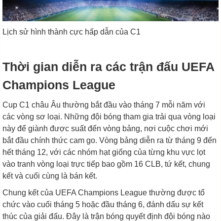
Lịch sử hình thành cực hấp dẫn của C1
Thời gian diễn ra các trận đấu UEFA
Champions League
Cup C1 châu Âu thường bắt đầu vào tháng 7 mỗi năm với
các vòng sơ loại. Những đội bóng tham gia trải qua vòng loại
này để giành được suất đến vòng bảng, nơi cuộc chơi mới
bắt đầu chính thức cam go. Vòng bảng diễn ra từ tháng 9 đến
hết tháng 12, với các nhóm hạt giống của từng khu vực lọt
vào tranh vòng loại trực tiếp bao gồm 16 CLB, tứ kết, chung
kết và cuối cùng là bán kết.
Chung kết của UEFA Champions League thường được tổ
chức vào cuối tháng 5 hoặc đầu tháng 6, đánh dấu sự kết
thúc của giải đấu. Đây là trận bóng quyết định đội bóng nào