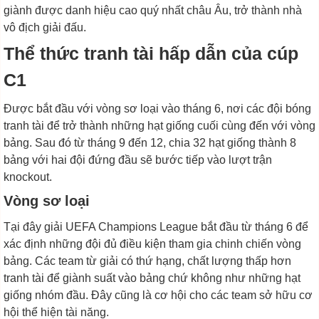
giành được danh hiệu cao quý nhất châu Âu, trở thành nhà
vô địch giải đấu.
Thể thức tranh tài hấp dẫn của cúp
C1
Được bắt đầu với vòng sơ loại vào tháng 6, nơi các đội bóng
tranh tài để trở thành những hạt giống cuối cùng đến với vòng
bảng. Sau đó từ tháng 9 đến 12, chia 32 hạt giống thành 8
bảng với hai đội đứng đầu sẽ bước tiếp vào lượt trận
knockout.
Vòng sơ loại
Tại đây giải UEFA Champions League bắt đầu từ tháng 6 để
xác định những đội đủ điều kiện tham gia chinh chiến vòng
bảng. Các team từ giải có thứ hạng, chất lượng thấp hơn
tranh tài để giành suất vào bảng chứ không như những hạt
giống nhóm đầu. Đây cũng là cơ hội cho các team sở hữu cơ
hội thể hiện tài năng.