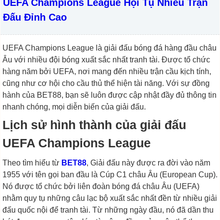
UEFA Champions League Hội Tụ Nhiều Trận
Đấu Đỉnh Cao
UEFA Champions League là giải đấu bóng đá hàng đầu châu
Âu với nhiều đội bóng xuất sắc nhất tranh tài. Được tổ chức
hàng năm bởi UEFA, nơi mang đến nhiều trận cầu kịch tính,
cũng như cơ hội cho cầu thủ thể hiện tài năng. Với sự đồng
hành của BET88, bạn sẽ luôn được cập nhật đầy đủ thông tin
nhanh chóng, mọi diễn biến của giải đấu.
Lịch sử hình thành của giải đấu
UEFA Champions League
Theo tìm hiểu từ
BET88
, Giải đấu này được ra đời vào năm
1955 với tên gọi ban đầu là Cúp C1 châu Âu (European Cup).
Nó được tổ chức bởi liên đoàn bóng đá châu Âu (UEFA)
nhằm quy tụ những câu lạc bộ xuất sắc nhất đền từ nhiều giải
đấu quốc nội để tranh tài. Từ những ngày đầu, nó đã dần thu