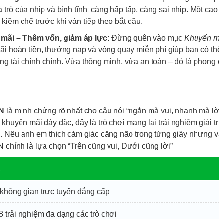
rò của nhịp và bình tĩnh; càng hấp tấp, càng sai nhịp. Một cao
 kiềm chế trước khi ván tiếp theo bắt đầu.
mãi – Thêm vốn, giảm áp lực:
Đừng quên vào mục
Khuyến 
ãi hoàn tiền, thưởng nạp và vòng quay miễn phí giúp bạn có th
 tài chính chính. Vừa thông minh, vừa an toàn – đó là phong
.
N
là minh chứng rõ nhất cho câu nói “ngắn mà vui, nhanh mà lời”.
huyến mãi dày đặc, đây là trò chơi mang lại trải nghiệm giải tr
. Nếu anh em thích cảm giác căng não trong từng giây nhưng 
chính là lựa chọn “Trên cũng vui, Dưới cũng lời”
c
hông gian trực tuyến đẳng cấp
trải nghiệm đa dạng các trò chơi