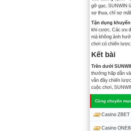
gỡ gạc. SUNWIN là t
sợ thua, chỉ sợ mất
Tận dụng khuyến 
khi cược. Các ưu đ
mà không ảnh hưởng
chơi có chiến lược
Kết bài
Trên dưới SUNWI
thưởng hấp dẫn và k
vẫn đầy chiến lược
cuộc chơi, SUNWIN 
Cùng chuyên mụ
Casino ZBET k
Casino ONE88 