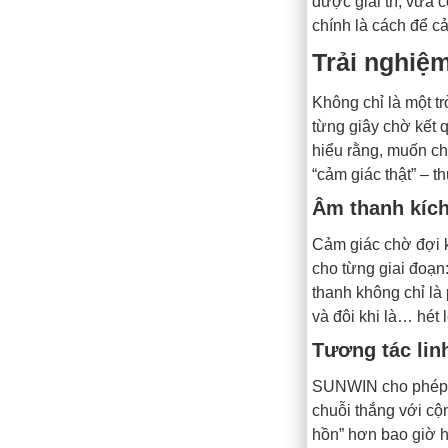
được giải trí, vừa 
chính là cách để c
Trải nghiệ
Không chỉ là một tr
từng giây chờ kết
hiểu rằng, muốn ch
“cảm giác thật” – 
Âm thanh kích
Cảm giác chờ đợi 
cho từng giai đoạn
thanh không chỉ là 
và đôi khi là… hét 
Tương tác lin
SUNWIN cho phép ng
chuỗi thắng với cộ
hồn” hơn bao giờ h