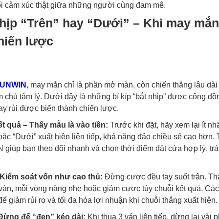
ối cảm xúc thật giữa những người cùng đam mê.
 nhịp “Trên” hay “Dưới” – Khi may mắ
hiến lược
SUNWIN
, may mắn chỉ là phần mở màn, còn chiến thắng lâu dài
àm chủ tâm lý. Dưới đây là những bí kíp “bắt nhịp” được cộng 
ay rủi được biến thành chiến lược.
ết quả – Thấy mẫu là vào tiền:
Trước khi đặt, hãy xem lại ít nh
oặc “Dưới” xuất hiện liên tiếp, khả năng đảo chiều sẽ cao hơn. 
 giúp bạn theo dõi nhanh và chọn thời điểm đặt cửa hợp lý, t
 Kiểm soát vốn như cao thủ:
Đừng cược đều tay suốt trận. Th
 ván, mỗi vòng nâng nhẹ hoặc giảm cược tùy chuỗi kết quả. Cá
giảm rủi ro và tối đa hóa lợi nhuận khi chuỗi thắng xuất hiện.
 Đừng để “đen” kéo dài:
Khi thua 3 ván liên tiếp, dừng lại vài p