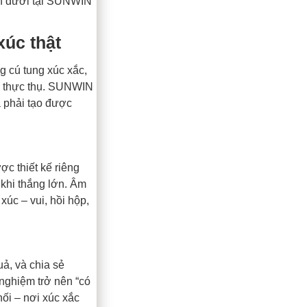
Trên dưới tại SUNWIN
xúc thật
g cú tung xúc xắc,
c thực thụ. SUNWIN
à phải tạo được
c thiết kế riêng
 khi thắng lớn. Âm
xúc – vui, hồi hộp,
ả, và chia sẻ
 nghiệm trở nên “có
nối – nơi xúc xắc