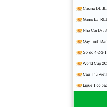
Casino DEBET
Game bài RED8
Nhà Cái LV88 
Quy Trình Đă
Sơ đồ 4-2-3-1 
World Cup 20
Cầu Thủ Việt
Ligue 1 có ba