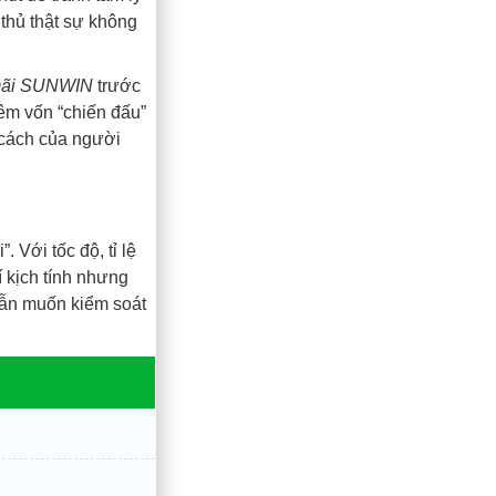
 thủ thật sự không
mãi SUNWIN
trước
êm vốn “chiến đấu”
 cách của người
 Với tốc độ, tỉ lệ
í kịch tính nhưng
vẫn muốn kiểm soát