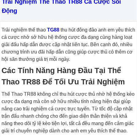
Trải Nghiệm Thể Thao TR88 Cá Cược Sôi
Động
Trải nghiệm thể thao
TG88
thu hút đông đảo anh em yêu thích
cá cược nhờ sở hữu hệ thống cược đa dạng cùng hàng loạt
giải đấu hấp dẫn được cập nhật liên tục. Bên cạnh đó, nhiều
chương trình ưu đãi hấp dẫn cũng giúp cược thủ có thêm cơ
hội săn thưởng giá trị mỗi ngày.
Các Tính Năng Hàng Đầu Tại Thể
Thao TR88 Để Tối Ưu Trải Nghiệm
Thể Thao TR88 không chỉ thu hút cược thủ nhờ hệ thống kèo
cược đa dạng mà còn sở hữu nhiều tính năng hiện đại giúp
nâng cao trải nghiệm cá cược trực tuyến. Từ tốc độ cập nhật
trận đấu nhanh chóng cho đến giao diện thân thiện và khả
năng theo dõi tỷ lệ kèo tiện lợi, tất cả đều mang đến cảm giác
giải trí chuyên nghiệp dành cho anh em yêu thích thể thao.