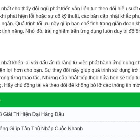
nhất cho thấy đội ngũ phát triển vẫn liên tục theo dõi hiệu suấ
khi phát hiện lỗi hoặc sự cố kỹ thuật, các bản cập nhật khắc ph
n ngắn. Quá trình tối ưu này giúp hạn chế tình trạng gián đoạn k
 tính năng. Nhờ đó, trải nghiệm trên ứng dụng luôn duy trì độ 
 nhất khép lại với dấu ấn rõ ràng từ việc phát hành ứng dụng ch
iện lợi hơn cho bạn. Sự thay đổi này giúp quá trình sử dụng trở 
ong từng thao tác. Những cập nhật tiếp theo hứa hẹn sẽ tiếp tục
. Hãy chủ động tải và theo dõi để không bỏ lỡ các thông tin mớ
c
 Giải Trí Hiện Đại Hàng Đầu
Liêng Giúp Tân Thủ Nhập Cuộc Nhanh