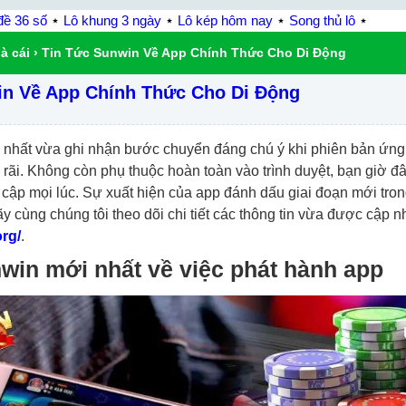
đề 36 số
⋆
Lô khung 3 ngày
⋆
Lô kép hôm nay
⋆
Song thủ lô
⋆
à cái
›
Tin Tức Sunwin Về App Chính Thức Cho Di Động
in Về App Chính Thức Cho Di Động
 nhất vừa ghi nhận bước chuyển đáng chú ý khi phiên bản ứng
rãi. Không còn phụ thuộc hoàn toàn vào trình duyệt, bạn giờ đ
uy cập mọi lúc. Sự xuất hiện của app đánh dấu giai đoạn mới tr
ãy cùng chúng tôi theo dõi chi tiết các thông tin vừa được cập nh
org/
.
nwin mới nhất về việc phát hành app