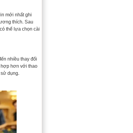
win mới nhất ghi
tương thích. Sau
ó thể lựa chọn cài
ến nhiều thay đổi
ù hợp hơn với thao
 sử dụng.