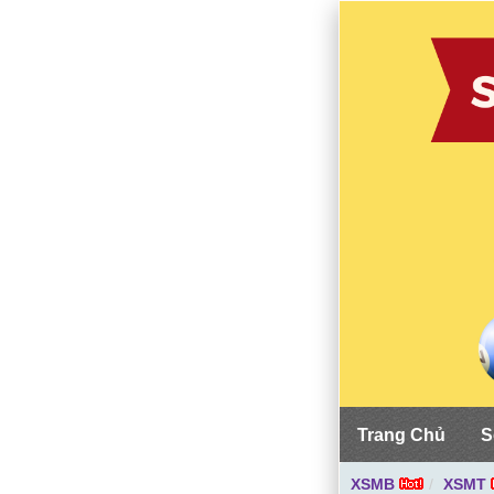
Trang Chủ
S
XSMB
XSMT