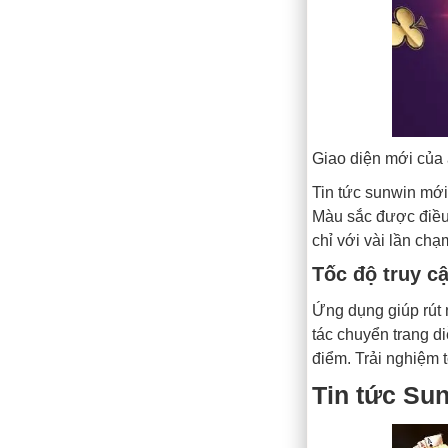
Giao diện mới của 
Tin tức sunwin mới
Màu sắc được điều 
chỉ với vài lần chạ
Tốc độ truy c
Ứng dụng giúp rút n
tác chuyển trang d
điểm. Trải nghiệm t
Tin tức Su