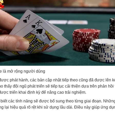
e là mở rộng người dùng
ược phát hành, các bản cập nhật tiếp theo cũng đã được lên k
 thấy đội ngũ phát triển sẽ tiếp tục cải thiện dựa trên phản hồ
ược triển khai định kỳ để nâng cao trải nghiệm.
 biết các tính năng sẽ được bổ sung theo từng giai đoạn. Nhữn
 lại hiệu quả rõ rệt khi sử dụng lâu dài. Điều này giúp ứng dụn