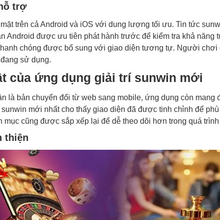
hỗ trợ
 mặt trên cả Android và iOS với dung lượng tối ưu. Tin tức sun
n Android được ưu tiên phát hành trước để kiểm tra khả năng 
hanh chóng được bổ sung với giao diện tương tự. Người chơi c
bị đang sử dụng.
t của ứng dụng giải trí sunwin mới
n là bản chuyển đổi từ web sang mobile, ứng dụng còn mang đ
c sunwin mới nhất cho thấy giao diện đã được tinh chỉnh để ph
 mục cũng được sắp xếp lại để dễ theo dõi hơn trong quá trình
 thiện