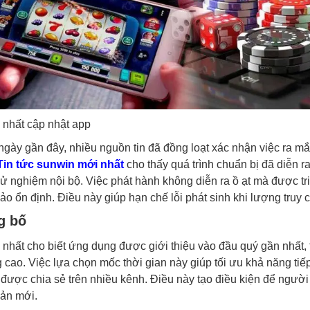
 nhất cập nhật app
gày gần đây, nhiều nguồn tin đã đồng loạt xác nhận việc ra m
Tin tức sunwin mới nhất
cho thấy quá trình chuẩn bị đã diễn r
hử nghiệm nội bộ. Việc phát hành không diễn ra ồ ạt mà được tr
ảo ổn định. Điều này giúp hạn chế lỗi phát sinh khi lượng truy 
g bố
 nhất cho biết ứng dụng được giới thiệu vào đầu quý gần nhất, 
g cao. Việc lựa chọn mốc thời gian này giúp tối ưu khả năng tiế
đã được chia sẻ trên nhiều kênh. Điều này tạo điều kiện để ngư
bản mới.