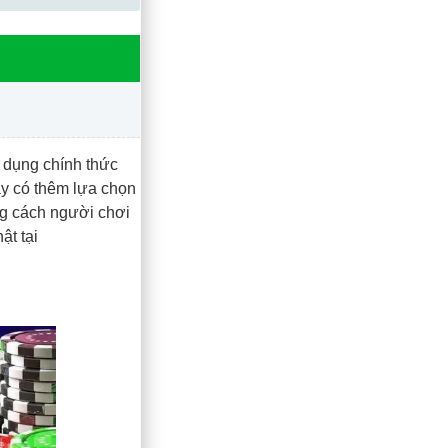
 dụng chính thức
ây có thêm lựa chọn
ong cách người chơi
ật tại