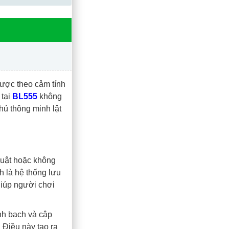
cược theo cảm tính
 tại
BL555
không
hủ thông minh lật
?
huật hoặc không
h là hệ thống lưu
 giúp người chơi
nh bạch và cập
 Điều này tạo ra