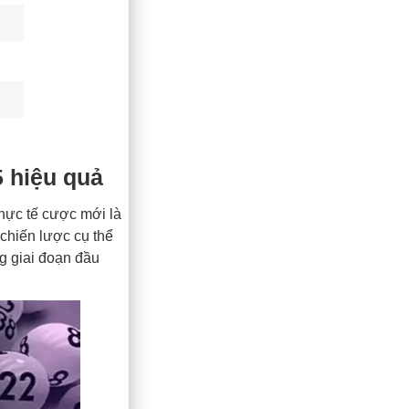
 hiệu quả
hực tế cược mới là
chiến lược cụ thể
g giai đoạn đầu