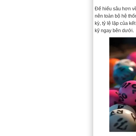
Để hiểu sâu hơn về
nên toàn bộ hệ thố
kỳ, tỷ lệ lặp của k
kỹ ngay bên dưới.