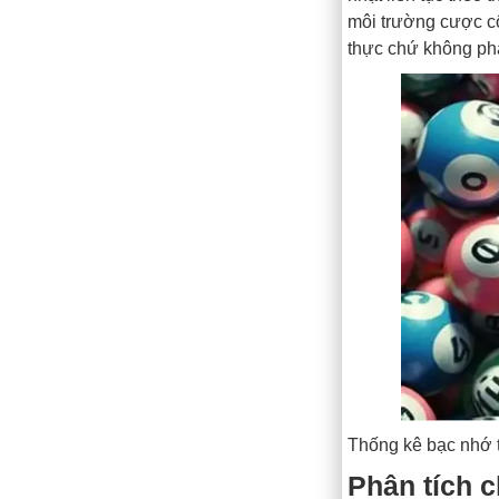
môi trường cược cô
thực chứ không phả
Thống kê bạc nhớ t
Phân tích c