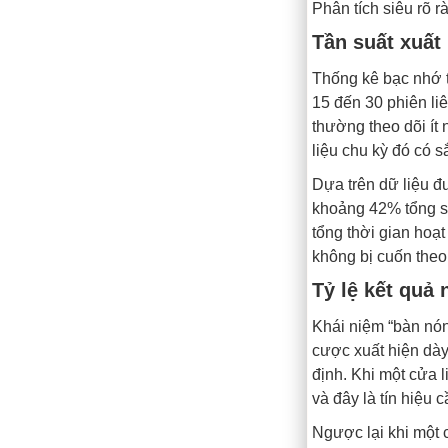
Phân tích siêu rõ r
Tần suất xuất 
Thống kê bạc nhớ t
15 đến 30 phiên li
thường theo dõi ít
liệu chu kỳ đó có s
Dựa trên dữ liệu đ
khoảng 42% tổng số 
tổng thời gian hoạ
không bị cuốn theo
Tỷ lệ kết quả
Khái niệm “bàn nón
cược xuất hiện dày
định. Khi một cửa l
và đây là tín hiệu 
Ngược lại khi một c