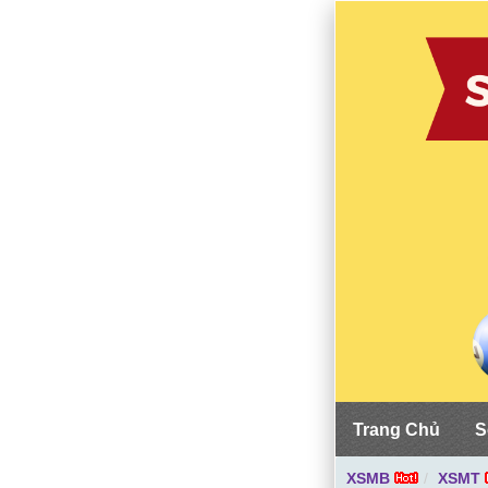
Trang Chủ
S
XSMB
XSMT