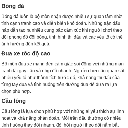
Bóng đá
Bóng đá luôn là bộ môn nhận được nhiều sự quan tâm nhờ
tính cạnh tranh cao và diễn biến khó đoán. Những trận đấu
hấp dẫn tạo ra nhiều cung bậc cảm xúc khi người chơi theo
dõi phong độ đội bóng, tình hình thi đấu và các yếu tố có thể
ảnh hưởng đến kết quả.
Đua xe tốc độ cao
Bộ môn đua xe mang đến cảm giác sôi động với những màn
tranh tài gay cấn và nhịp độ nhanh. Người chơi cần quan sát
nhiều yếu tố như thành tích trước đó, khả năng thi đấu của
từng tay đua và tình huống trên đường đua để đưa ra lựa
chọn phù hợp.
Cầu lông
Cầu lông là lựa chọn phù hợp với những ai yêu thích sự linh
hoạt và khả năng phán đoán. Mỗi trận đấu thường có nhiều
tình huống thay đổi nhanh, đòi hỏi người theo dõi nắm bắt