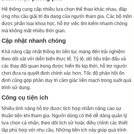
Hệ thống cung cấp nhiều lựa chọn thể thao khác nhau, đáp
ứng nhu cầu giải trí đa dạng của người tham gia. Các bộ môn
được phân loại khoa học, hỗ trợ việc tìm kiếm nhanh chóng
mà không mất nhiều thời gian.
Cập nhật nhanh chóng
Khả năng cập nhật thông tin liên tục mang đến trải nghiệm
theo dõi sát với diễn biến thực tế. Tỷ lệ, dữ liệu trận đấu và
các thay đổi quan trọng được hiển thị kịp thời, hỗ trợ người
chơi đưa ra quyết định chính xác hơn. Tốc độ phản hồi ổn
định cũng góp phần duy trì cảm giác liền mạch trong suốt quá
trình sử dụng.
Công cụ tiện ích
Nhiều tính năng hỗ trợ được tích hợp nhằm nâng cao sự
thuận tiện khi tham gia. Người dùng có thể dễ dàng quản lý
lựa chọn cá nhân, theo dõi lịch sử hoặc điều chỉnh các thiết
lập phù hợp với nhu cầu. Những tiện ích này giúp quá trình