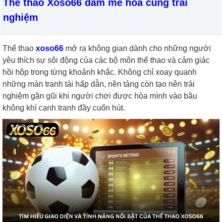
Thể thao Xoso66 đam mê hòa cùng trải
nghiệm
Thể thao
xoso66
mở ra không gian dành cho những người
yêu thích sự sôi động của các bộ môn thể thao và cảm giác
hồi hộp trong từng khoảnh khắc. Không chỉ xoay quanh
những màn tranh tài hấp dẫn, nền tảng còn tạo nên trải
nghiệm gần gũi khi người chơi được hòa mình vào bầu
không khí cạnh tranh đầy cuốn hút.