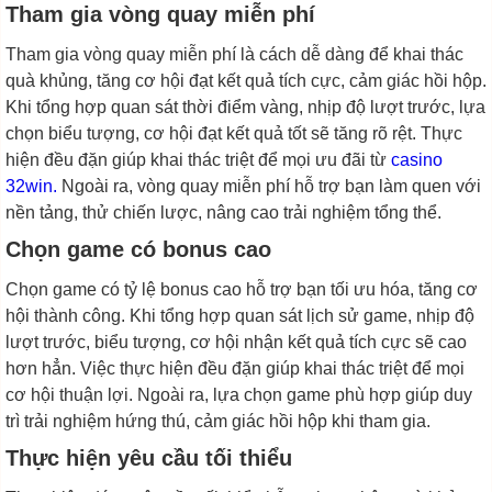
Tham gia vòng quay miễn phí
Tham gia vòng quay miễn phí là cách dễ dàng để khai thác
quà khủng, tăng cơ hội đạt kết quả tích cực, cảm giác hồi hộp.
Khi tổng hợp quan sát thời điểm vàng, nhịp độ lượt trước, lựa
chọn biểu tượng, cơ hội đạt kết quả tốt sẽ tăng rõ rệt. Thực
hiện đều đặn giúp khai thác triệt để mọi ưu đãi từ
casino
32win.
Ngoài ra, vòng quay miễn phí hỗ trợ bạn làm quen với
nền tảng, thử chiến lược, nâng cao trải nghiệm tổng thể.
Chọn game có bonus cao
Chọn game có tỷ lệ bonus cao hỗ trợ bạn tối ưu hóa, tăng cơ
hội thành công. Khi tổng hợp quan sát lịch sử game, nhịp độ
lượt trước, biểu tượng, cơ hội nhận kết quả tích cực sẽ cao
hơn hẳn. Việc thực hiện đều đặn giúp khai thác triệt để mọi
cơ hội thuận lợi. Ngoài ra, lựa chọn game phù hợp giúp duy
trì trải nghiệm hứng thú, cảm giác hồi hộp khi tham gia.
Thực hiện yêu cầu tối thiểu