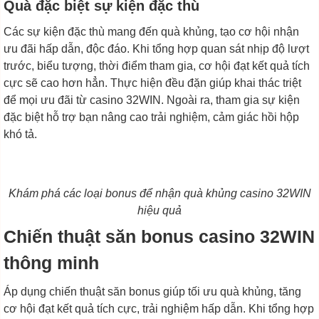
Quà đặc biệt sự kiện đặc thù
Các sự kiện đặc thù mang đến quà khủng, tạo cơ hội nhận
ưu đãi hấp dẫn, độc đáo. Khi tổng hợp quan sát nhịp độ lượt
trước, biểu tượng, thời điểm tham gia, cơ hội đạt kết quả tích
cực sẽ cao hơn hẳn. Thực hiện đều đặn giúp khai thác triệt
để mọi ưu đãi từ casino 32WIN. Ngoài ra, tham gia sự kiện
đặc biệt hỗ trợ bạn nâng cao trải nghiệm, cảm giác hồi hộp
khó tả.
Khám phá các loại bonus để nhận quà khủng casino 32WIN
hiệu quả
Chiến thuật săn bonus casino 32WIN
thông minh
Áp dụng chiến thuật săn bonus giúp tối ưu quà khủng, tăng
cơ hội đạt kết quả tích cực, trải nghiệm hấp dẫn. Khi tổng hợp