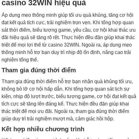
casino 32WIN hiệu quả
Áp dụng mẹo thông minh giúp tối ưu quà khủng, tăng cơ hội
đạt kết quả tích cực, trải nghiệm trọn vẹn. Khi tổng hợp quan
sát thời điểm, biểu tượng game, yêu cầu, cơ hội khai thác ưu
đãi hiệu quả sẽ tăng rõ rệt. Thực hiện đều đặn giúp khai thác
triệt để mọi lợi thế từ casino 32WIN. Ngoài ra, áp dụng mẹo
thông minh hỗ trợ bạn duy trì nhịp độ ổn định, nâng cao trải
nghiệm tổng thể.
Tham gia đúng thời điểm
Tham gia đúng thời điểm hỗ trợ bạn nhận quà khủng tối ưu,
không bỏ lỡ cơ hội hấp dẫn. Khi tổng hợp quan sát lịch sự
kiện, nhịp độ lượt trước, biểu tượng game, cơ hội đạt kết quả
tích cực sẽ tăng lên đáng kể. Thực hiện đều đặn giúp khai
thác triệt để mọi ưu đãi. Ngoài ra, tham gia đúng thời điểm
giúp duy trì trải nghiệm mượt mà, cảm giác hồi hộp.
Kết hợp nhiều chương trình