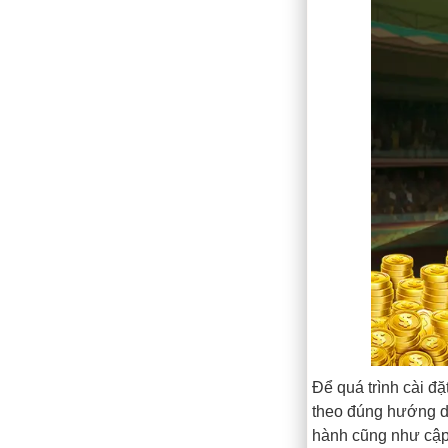
Để quá trình cài đặ
theo đúng hướng dẫ
hành cũng như cập 