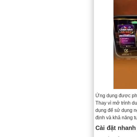
Ứng dụng được phát
Thay vì mở trình d
dụng để sử dụng ng
định và khả năng tư
Cài đặt nhanh