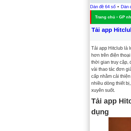
Dàn đề 64 số
⋆
Dàn 
Trang chủ
›
GP nh
Tải app Hitclu
Tải app Hitclub là
hơn trên điện thoại
thời gian truy cập
vài thao tác đơn g
cấp nhằm cải thiện
nhiều dòng thiết bị
xuyên suốt.
Tải app Hit
dụng