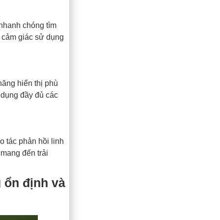
nhanh chóng tìm
ên cảm giác sử dụng
năng hiển thị phù
ử dụng đầy đủ các
 tác phản hồi linh
 mang đến trải
 ổn định và