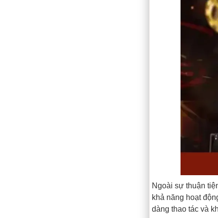
Ngoài sự thuận tiện
khả năng hoạt động
dàng thao tác và k