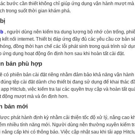
các bước cần thiết không chỉ giúp ứng dụng vận hành mượt mà
ch trong suốt thời gian khám phá.
bị
ub
, người dùng nên kiểm tra dung lượng bộ nhớ còn trống, phi
kết nối internet. Thiết bị đáp ứng đầy đủ các yêu cầu cơ bản sẽ
hóng, đồng thời hạn chế các lỗi phát sinh trong quá trình sử dụ
p ứng dụng hoạt động ổn định hơn sau khi hoàn tất cài đặt.
ên bản phù hợp
ẽ có phiên bản cài đặt riêng nhằm đảm bảo khả năng vận hành 
đúng tệp cài đặt dành cho thiết bị đang sử dụng để khai thác đ
 app Hitclub, việc kiểm tra lại các quyền truy cập và hoàn tất quá 
t động mượt mà và ổn định hơn.
n bản mới
ược phát hành định kỳ nhằm cải thiện tốc độ xử lý, nâng cao 
hêm nhiều tính năng mới. Người dùng nên thường xuyên kiểm t
 nâng cấp khi có thông báo. Việc cập nhật sau khi tải app Hitc