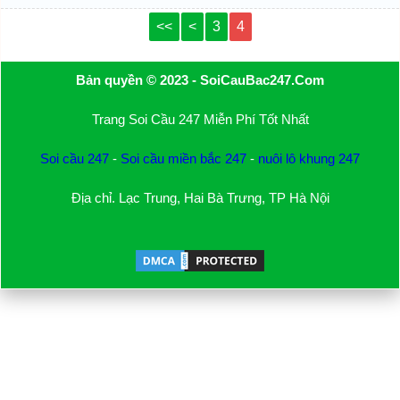
<<
<
3
4
Bản quyền © 2023 - SoiCauBac247.Com
Trang Soi Cầu 247 Miễn Phí Tốt Nhất
Soi cầu 247
-
Soi cầu miền bắc 247
-
nuôi lô khung 247
Địa chỉ. Lạc Trung, Hai Bà Trưng, TP Hà Nội