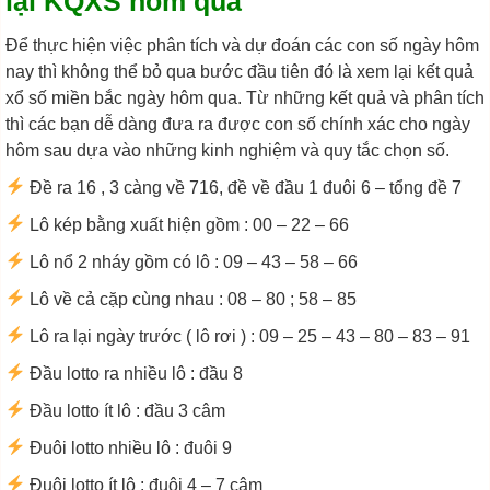
lại KQXS hôm qua
Để thực hiện việc phân tích và dự đoán các con số ngày hôm
nay thì không thể bỏ qua bước đầu tiên đó là xem lại kết quả
xổ số miền bắc ngày hôm qua. Từ những kết quả và phân tích
thì các bạn dễ dàng đưa ra được con số chính xác cho ngày
hôm sau dựa vào những kinh nghiệm và quy tắc chọn số.
Đề ra 16 , 3 càng về 716, đề về đầu 1 đuôi 6 – tổng đề 7
Lô kép bằng xuất hiện gồm : 00 – 22 – 66
Lô nổ 2 nháy gồm có lô : 09 – 43 – 58 – 66
Lô về cả cặp cùng nhau : 08 – 80 ; 58 – 85
Lô ra lại ngày trước ( lô rơi ) : 09 – 25 – 43 – 80 – 83 – 91
Đầu lotto ra nhiều lô : đầu 8
Đầu lotto ít lô : đầu 3 câm
Đuôi lotto nhiều lô : đuôi 9
Đuôi lotto ít lô : đuôi 4 – 7 câm