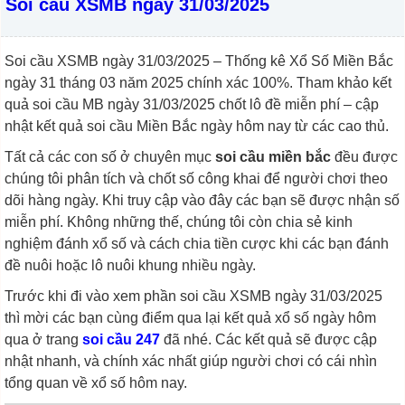
Soi cầu XSMB ngày 31/03/2025
Soi cầu XSMB ngày 31/03/2025 – Thống kê Xổ Số Miền Bắc
ngày 31 tháng 03 năm 2025 chính xác 100%. Tham khảo kết
quả soi cầu MB ngày 31/03/2025 chốt lô đề miễn phí – cập
nhật kết quả soi cầu Miền Bắc ngày hôm nay từ các cao thủ.
Tất cả các con số ở chuyên mục
soi cầu miền bắc
đều được
chúng tôi phân tích và chốt số công khai để người chơi theo
dõi hàng ngày. Khi truy cập vào đây các bạn sẽ được nhận số
miễn phí. Không những thế, chúng tôi còn chia sẻ kinh
nghiệm đánh xổ số và cách chia tiền cược khi các bạn đánh
đề nuôi hoặc lô nuôi khung nhiều ngày.
Trước khi đi vào xem phần soi cầu XSMB ngày 31/03/2025
thì mời các bạn cùng điểm qua lại kết quả xổ số ngày hôm
qua ở trang
soi cầu 247
đã nhé. Các kết quả sẽ được cập
nhật nhanh, và chính xác nhất giúp người chơi có cái nhìn
tổng quan về xổ số hôm nay.