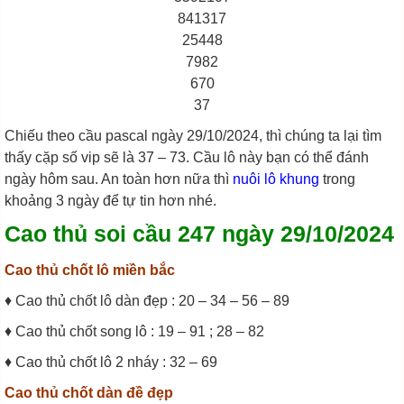
841317
25448
7982
670
37
Chiếu theo cầu pascal ngày 29/10/2024, thì chúng ta lại tìm
thấy cặp số vip sẽ là 37 – 73. Cầu lô này bạn có thể đánh
ngày hôm sau. An toàn hơn nữa thì
nuôi lô khung
trong
khoảng 3 ngày để tự tin hơn nhé.
Cao thủ soi cầu 247 ngày 29/10/2024
Cao thủ chốt lô miền bắc
♦ Cao thủ chốt lô dàn đẹp : 20 – 34 – 56 – 89
♦ Cao thủ chốt song lô : 19 – 91 ; 28 – 82
♦ Cao thủ chốt lô 2 nháy : 32 – 69
Cao thủ chốt dàn đề đẹp