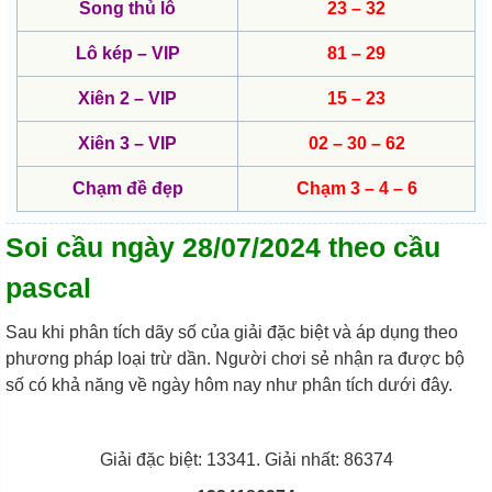
Song thủ lô
23 – 32
Lô kép – VIP
81 – 29
Xiên 2 – VIP
15 – 23
Xiên 3 – VIP
02 – 30 – 62
Chạm đề đẹp
Chạm 3 – 4 – 6
Soi cầu ngày 28/07/2024 theo cầu
pascal
Sau khi phân tích dãy số của giải đặc biệt và áp dụng theo
phương pháp loại trừ dần. Người chơi sẻ nhận ra được bộ
số có khả năng về ngày hôm nay như phân tích dưới đây.
Giải đặc biệt: 13341. Giải nhất: 86374