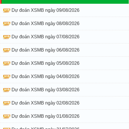
Dự đoán XSMB ngày 09/08/2026
Dự đoán XSMB ngày 08/08/2026
Dự đoán XSMB ngày 07/08/2026
Dự đoán XSMB ngày 06/08/2026
Dự đoán XSMB ngày 05/08/2026
Dự đoán XSMB ngày 04/08/2026
Dự đoán XSMB ngày 03/08/2026
Dự đoán XSMB ngày 02/08/2026
Dự đoán XSMB ngày 01/08/2026