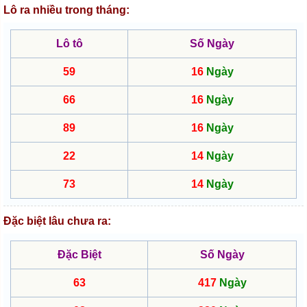
Lô ra nhiều trong tháng:
Lô tô
Số Ngày
59
16
Ngày
66
16
Ngày
89
16
Ngày
22
14
Ngày
73
14
Ngày
Đặc biệt lâu chưa ra:
Đặc Biệt
Số Ngày
63
417
Ngày