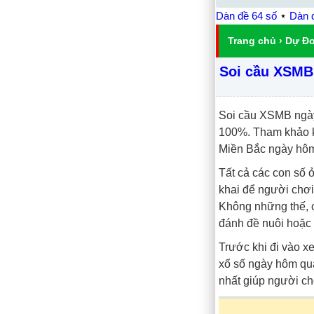
Dàn đề 64 số
⋆
Dàn 
Trang chủ
›
Dự Đ
Soi cầu XSMB
Soi cầu XSMB ngày
100%. Tham khảo kế
Miền Bắc ngày hôm 
Tất cả các con số
khai để người chơi
Không những thế, c
đánh đề nuôi hoặc 
Trước khi đi vào x
xổ số ngày hôm qu
nhất giúp người ch