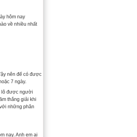
gày hôm nay
nào về nhiều nhất
 Vậy nên để có được
hoặc 7 ngày.
 lô được người
ăm thắng giải khi
 với những phân
ôm nay. Anh em ai