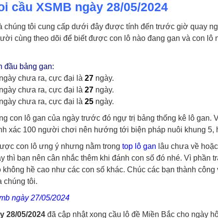
oi cầu XSMB ngày 28/05/2024
 chúng tôi cung cấp dưới đây được tính đến trước giờ quay n
ười cùng theo dõi để biết được con lô nào đang gan và con lô 
n đầu bảng gan:
ngày chưa ra, cực đại là
27
ngày.
ngày chưa ra, cực đại là
27
ngày.
ngày chưa ra, cực đại là
25
ngày.
ững con lô gan của ngày trước đó ngự trị bảng thống kê lô gan.
ính xác 100 người chơi nên hướng tới biện pháp nuôi khung 5, 
ược con lô ưng ý nhưng nằm trong
top lô gan
lâu chưa về hoặc
ày thì bạn nên cân nhắc thêm khi đánh con số đó nhé. Vì phần tr
ó không hề cao như các con số khác. Chúc các bạn thành công
 chúng tôi.
smb ngày 27/05/2024
y 28/05/2024
đã cập nhật xong cầu lô đề Miền Bắc cho ngày h