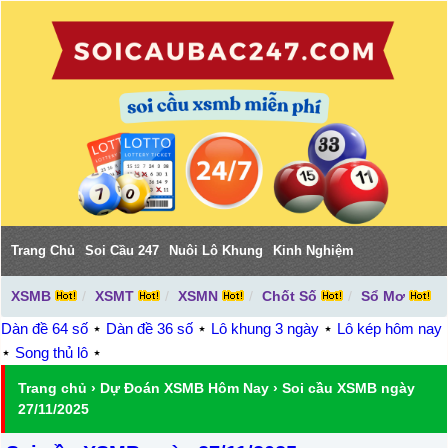
Trang Chủ
Soi Cầu 247
Nuôi Lô Khung
Kinh Nghiệm
XSMB
XSMT
XSMN
Chốt Số
Sổ Mơ
Dàn đề 64 số
⋆
Dàn đề 36 số
⋆
Lô khung 3 ngày
⋆
Lô kép hôm nay
⋆
Song thủ lô
⋆
Trang chủ
›
Dự Đoán XSMB Hôm Nay
›
Soi cầu XSMB ngày
27/11/2025