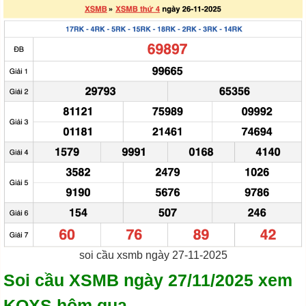
soi cầu xsmb ngày 27-11-2025
Soi cầu XSMB ngày 27/11/2025 xem
KQXS hôm qua