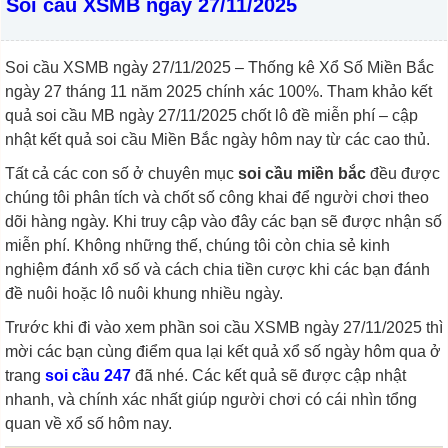
Soi cầu XSMB ngày 27/11/2025
Soi cầu XSMB ngày 27/11/2025 – Thống kê Xổ Số Miền Bắc
ngày 27 tháng 11 năm 2025 chính xác 100%. Tham khảo kết
quả soi cầu MB ngày 27/11/2025 chốt lô đề miễn phí – cập
nhật kết quả soi cầu Miền Bắc ngày hôm nay từ các cao thủ.
Tất cả các con số ở chuyên mục
soi cầu miền bắc
đều được
chúng tôi phân tích và chốt số công khai để người chơi theo
dõi hàng ngày. Khi truy cập vào đây các bạn sẽ được nhận số
miễn phí. Không những thế, chúng tôi còn chia sẻ kinh
nghiệm đánh xổ số và cách chia tiền cược khi các bạn đánh
đề nuôi hoặc lô nuôi khung nhiều ngày.
Trước khi đi vào xem phần soi cầu XSMB ngày 27/11/2025 thì
mời các bạn cùng điểm qua lại kết quả xổ số ngày hôm qua ở
trang
soi cầu 247
đã nhé. Các kết quả sẽ được cập nhật
nhanh, và chính xác nhất giúp người chơi có cái nhìn tổng
quan về xổ số hôm nay.