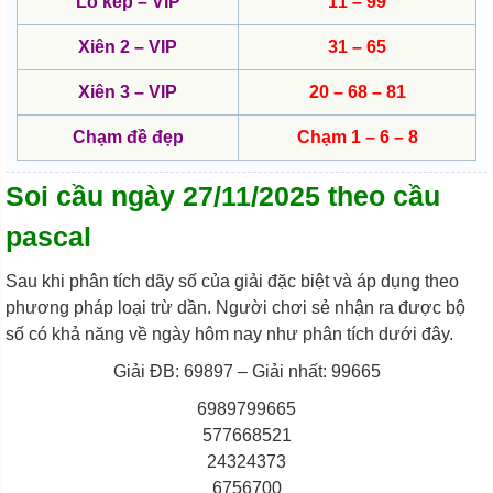
Lô kép – VIP
11 – 99
Xiên 2 – VIP
31 – 65
Xiên 3 – VIP
20 – 68 – 81
Chạm đề đẹp
Chạm 1 – 6 – 8
Soi cầu ngày 27/11/2025 theo cầu
pascal
Sau khi phân tích dãy số của giải đặc biệt và áp dụng theo
phương pháp loại trừ dần. Người chơi sẻ nhận ra được bộ
số có khả năng về ngày hôm nay như phân tích dưới đây.
Giải ĐB: 69897 – Giải nhất: 99665
6989799665
577668521
24324373
6756700