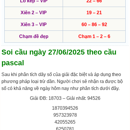
Lô kép – VIP
22 – 66
Xiên 2 – VIP
19 – 21
Xiên 3 – VIP
60 – 86 – 92
Chạm đề đẹp
Chạm 1 – 2 – 6
Soi cầu ngày 27/06/2025 theo cầu
pascal
Sau khi phân tích dãy số của giải đặc biệt và áp dụng theo
phương pháp loại trừ dần. Người chơi sẻ nhận ra được bộ
số có khả năng về ngày hôm nay như phân tích dưới đây.
Giải ĐB: 18703 – Giải nhất: 94526
1870394526
957323978
42055265
6250781