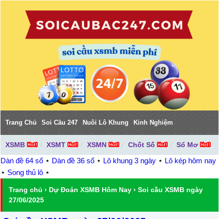
Trang Chủ
Soi Cầu 247
Nuôi Lô Khung
Kinh Nghiệm
XSMB
XSMT
XSMN
Chốt Số
Sổ Mơ
Dàn đề 64 số
⋆
Dàn đề 36 số
⋆
Lô khung 3 ngày
⋆
Lô kép hôm nay
⋆
Song thủ lô
⋆
Trang chủ
›
Dự Đoán XSMB Hôm Nay
›
Soi cầu XSMB ngày
27/06/2025