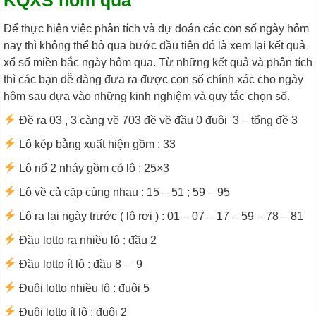
Để thực hiện việc phân tích và dự đoán các con số ngày hôm
nay thì không thể bỏ qua bước đầu tiên đó là xem lại kết quả
xổ số miền bắc ngày hôm qua. Từ những kết quả và phân tích
thì các bạn dễ dàng đưa ra được con số chính xác cho ngày
hôm sau dựa vào những kinh nghiệm và quy tắc chọn số.
Đề ra 03 , 3 càng về 703 đề về đầu 0 đuôi 3 – tổng đề 3
Lô kép bằng xuất hiện gồm : 33
Lô nổ 2 nháy gồm có lô : 25×3
Lô về cả cặp cùng nhau : 15 – 51 ; 59 – 95
Lô ra lại ngày trước ( lô rơi ) : 01 – 07 – 17 – 59 – 78 – 81
Đầu lotto ra nhiều lô : đầu 2
Đầu lotto ít lô : đầu 8 – 9
Đuôi lotto nhiều lô : đuôi 5
Đuôi lotto ít lô : đuôi 2