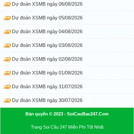
Dự đoán XSMB ngày 06/08/2026
Dự đoán XSMB ngày 05/08/2026
Dự đoán XSMB ngày 04/08/2026
Dự đoán XSMB ngày 03/08/2026
Dự đoán XSMB ngày 02/08/2026
Dự đoán XSMB ngày 01/08/2026
Dự đoán XSMB ngày 31/07/2026
Dự đoán XSMB ngày 30/07/2026
Bản quyền © 2023 - SoiCauBac247.Com
Trang Soi Cầu 247 Miễn Phí Tốt Nhất