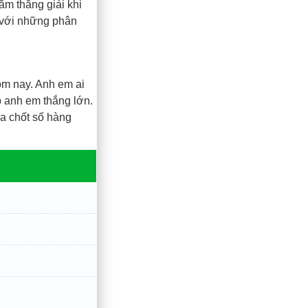
ăm thắng giải khi
 với những phân
ôm nay. Anh em ai
úp anh em thắng lớn.
a chốt số hàng