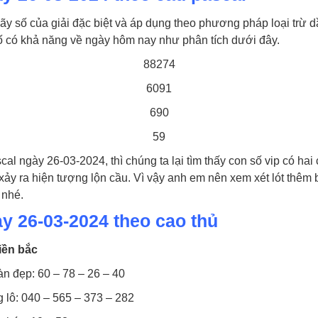
dãy số của giải đặc biệt và áp dụng theo phương pháp loại trừ 
ố có khả năng về ngày hôm nay như phân tích dưới đây.
88274
6091
690
59
al ngày 26-03-2024, thì chúng ta lại tìm thấy con số vip có hai
xảy ra hiện tượng lộn cầu. Vì vậy anh em nên xem xét lót thêm
 nhé.
y 26-03-2024 theo cao thủ
iền bắc
àn đẹp: 60 – 78 – 26 – 40
g lô: 040 – 565 – 373 – 282