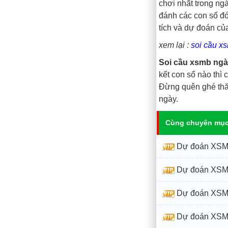
chơi nhất trong ng
đánh các con số đ
tích và dự đoán của
xem lại :
soi cầu x
Soi cầu xsmb ngà
kết con số nào thì
Đừng quên ghé thă
ngày.
Cùng chuyên mụ
Dự đoán XSM
Dự đoán XSM
Dự đoán XSM
Dự đoán XSM