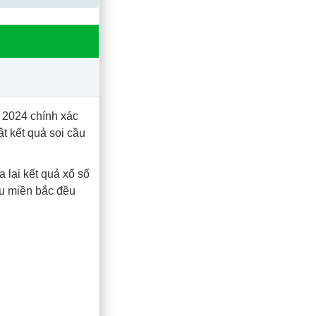
 2024 chính xác
t kết quả soi cầu
 lại kết quả xổ số
ầu miền bắc đều