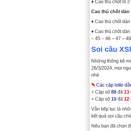
♦ Cao thủ chốt lô 2
Cao thủ chốt dàn
♦ Cao thủ chốt dàn 
♦ Cao thủ chốt dàn 
– 45 – 46 – 47 – 48
Soi cầu XS
Những thống kê mà
26/3/2024, mọi ngư
nhé
✎
Các cặp lotto dẫ
+ Cặp số
88
đã
13
+ Cặp số
10
đã
12
Vẫn tiếp tục là nh
kết quả soi cầu ch
Nếu bạn đã chọn đ