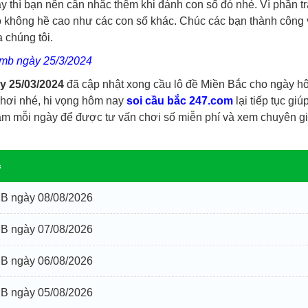
ày thì bạn nên cân nhắc thêm khi đánh con số đó nhé. Vì phần tr
ó không hề cao như các con số khác. Chúc các bạn thành công
 chúng tôi.
smb ngày 25/3/2024
y 25/03/2024
đã cập nhật xong cầu lô đề Miền Bắc cho ngày h
 chơi nhé, hi vọng hôm nay
soi cầu bắc 247.com
lại tiếp tục gi
m mỗi ngày để được tư vấn chơi số miễn phí và xem chuyên gi
c
B ngày 08/08/2026
B ngày 07/08/2026
B ngày 06/08/2026
B ngày 05/08/2026