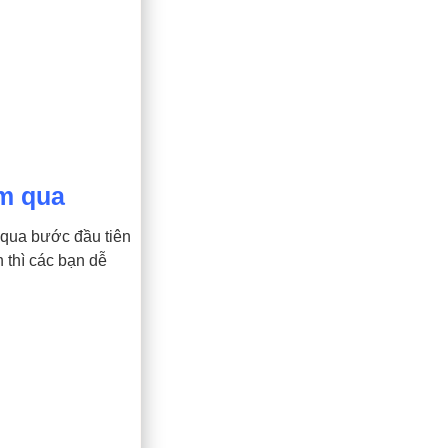
ôm qua
 qua bước đầu tiên
 thì các bạn dễ