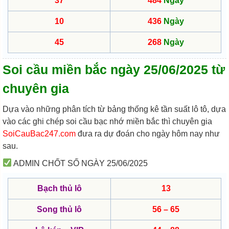
37
484
Ngày
10
436
Ngày
45
268
Ngày
Soi cầu miền bắc ngày 25/06/2025 từ
chuyên gia
Dựa vào những phân tích từ bảng thống kê tần suất lô tô, dựa
vào các ghi chép soi cầu bạc nhớ miền bắc thì chuyên gia
SoiCauBac247.com
đưa ra dự đoán cho ngày hôm nay như
sau.
ADMIN CHỐT SỐ NGÀY 25/06/2025
Bạch thủ lô
13
Song thủ lô
56 – 65