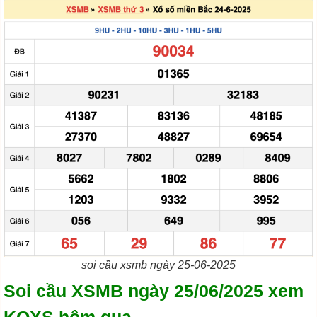
soi cầu xsmb ngày 25-06-2025
Soi cầu XSMB ngày 25/06/2025 xem
KQXS hôm qua