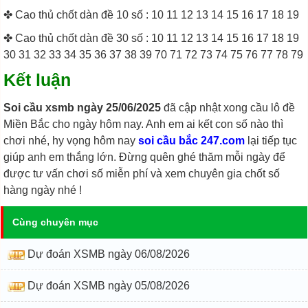
✤ Cao thủ chốt dàn đề 10 số : 10 11 12 13 14 15 16 17 18 19
✤ Cao thủ chốt dàn đề 30 số : 10 11 12 13 14 15 16 17 18 19
30 31 32 33 34 35 36 37 38 39 70 71 72 73 74 75 76 77 78 79
Kết luận
Soi cầu xsmb ngày 25/06/2025
đã cập nhật xong cầu lô đề
Miền Bắc cho ngày hôm nay. Anh em ai kết con số nào thì
chơi nhé, hy vọng hôm nay
soi cầu bắc 247.com
lại tiếp tục
giúp anh em thắng lớn. Đừng quên ghé thăm mỗi ngày để
được tư vấn chơi số miễn phí và xem chuyên gia chốt số
hàng ngày nhé !
Cùng chuyên mục
Dự đoán XSMB ngày 06/08/2026
Dự đoán XSMB ngày 05/08/2026