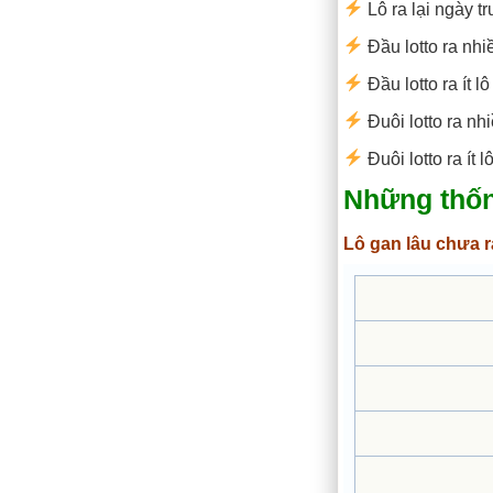
Lô ra lại ngày tr
Đầu lotto ra nhiề
Đầu lotto ra ít l
Đuôi lotto ra nhi
Đuôi lotto ra ít l
Những thốn
Lô gan lâu chưa r