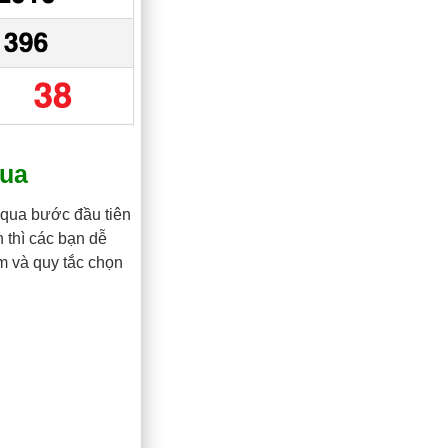
qua
 qua bước đầu tiên
 thì các bạn dễ
m và quy tắc chọn