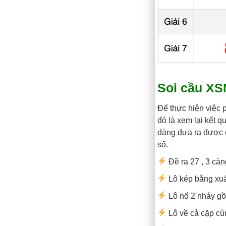
Soi cầu XS
Để thực hiện việc 
đó là xem lại kết 
dàng đưa ra được 
số.
Đề ra 27 , 3 càn
Lô kép bằng xuấ
Lô nổ 2 nháy gồm
Lô về cả cặp cùn