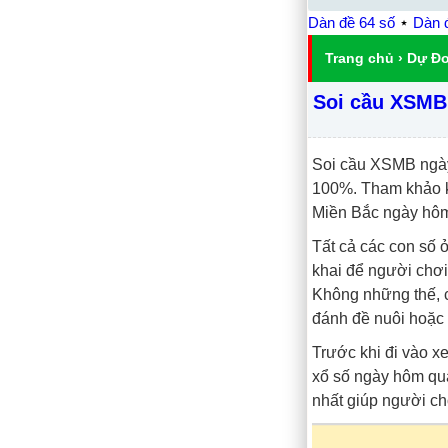
Dàn đề 64 số
⋆
Dàn 
Trang chủ
›
Dự Đ
Soi cầu XSMB
Soi cầu XSMB ngày
100%. Tham khảo kế
Miền Bắc ngày hôm 
Tất cả các con số
khai để người chơi
Không những thế, c
đánh đề nuôi hoặc 
Trước khi đi vào x
xổ số ngày hôm qu
nhất giúp người ch