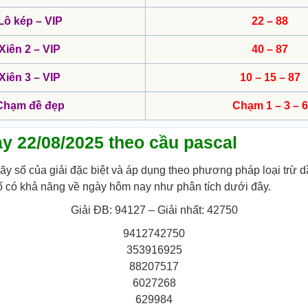
Lô kép – VIP
22 – 88
Xiên 2 – VIP
40 – 87
Xiên 3 – VIP
10 – 15 – 87
Chạm đề đẹp
Chạm 1 – 3 – 6
y 22/08/2025 theo cầu pascal
dãy số của giải đặc biệt và áp dụng theo phương pháp loại trừ 
ố có khả năng về ngày hôm nay như phân tích dưới đây.
Giải ĐB: 94127 – Giải nhất: 42750
9412742750
353916925
88207517
6027268
629984