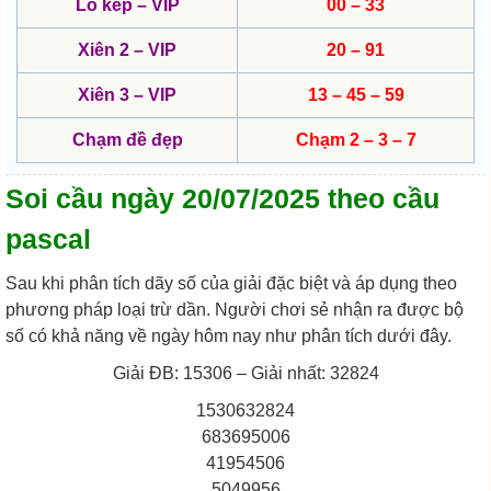
Lô kép – VIP
00 – 33
Xiên 2 – VIP
20 – 91
Xiên 3 – VIP
13 – 45 – 59
Chạm đề đẹp
Chạm 2 – 3 – 7
Soi cầu ngày 20/07/2025 theo cầu
pascal
Sau khi phân tích dãy số của giải đặc biệt và áp dụng theo
phương pháp loại trừ dần. Người chơi sẻ nhận ra được bộ
số có khả năng về ngày hôm nay như phân tích dưới đây.
Giải ĐB: 15306 – Giải nhất: 32824
1530632824
683695006
41954506
5049956