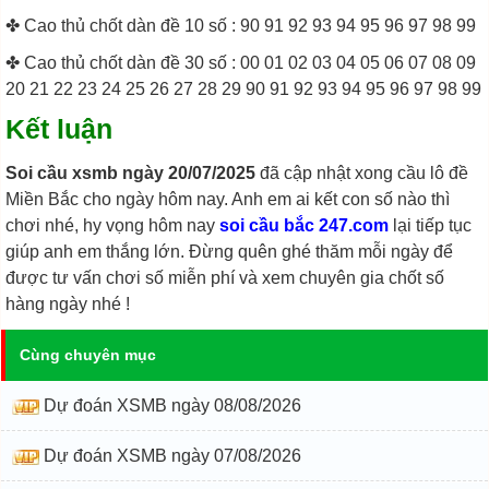
✤ Cao thủ chốt dàn đề 10 số : 90 91 92 93 94 95 96 97 98 99
✤ Cao thủ chốt dàn đề 30 số : 00 01 02 03 04 05 06 07 08 09
20 21 22 23 24 25 26 27 28 29 90 91 92 93 94 95 96 97 98 99
Kết luận
Soi cầu xsmb ngày 20/07/2025
đã cập nhật xong cầu lô đề
Miền Bắc cho ngày hôm nay. Anh em ai kết con số nào thì
chơi nhé, hy vọng hôm nay
soi cầu bắc 247.com
lại tiếp tục
giúp anh em thắng lớn. Đừng quên ghé thăm mỗi ngày để
được tư vấn chơi số miễn phí và xem chuyên gia chốt số
hàng ngày nhé !
Cùng chuyên mục
Dự đoán XSMB ngày 08/08/2026
Dự đoán XSMB ngày 07/08/2026