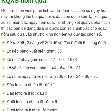
KQXS hôm qua
Để thực hiện việc phân tích và dự đoán các con số ngày hôm
nay thì không thể bỏ qua bước đầu tiên đó là xem lại kết quả
xổ số miền bắc ngày hôm qua. Từ những kết quả và phân tích
thì các bạn dễ dàng đưa ra được con số chính xác cho ngày
hôm sau dựa vào những kinh nghiệm và quy tắc chọn số.
Đề ra 306 , 3 càng về 306 đề về đầu 0 đuôi 6 – tổng đề 6
Lô kép bằng xuất hiện gồm : 33
Lô nổ 2 nháy gồm có lô : 47 – 60 – 19×3
Lô về cả cặp cùng nhau : 46 – 64 ; 18 – 81
Lô ra lại ngày trước ( lô rơi ) : 06 – 16 – 24 – 86 – 91
Đầu lotto ra nhiều lô : đầu 1
Đầu lotto ra ít lô : đầu 0
Đuôi lotto ra nhiều lô : đuôi 6
Đuôi lotto ra ít lô : đuôi 2 câm