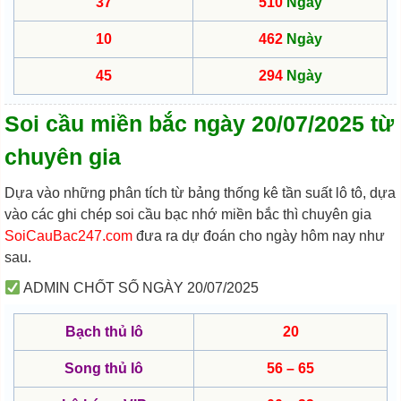
37
510
Ngày
10
462
Ngày
45
294
Ngày
Soi cầu miền bắc ngày 20/07/2025 từ
chuyên gia
Dựa vào những phân tích từ bảng thống kê tần suất lô tô, dựa
vào các ghi chép soi cầu bạc nhớ miền bắc thì chuyên gia
SoiCauBac247.com
đưa ra dự đoán cho ngày hôm nay như
sau.
ADMIN CHỐT SỐ NGÀY 20/07/2025
Bạch thủ lô
20
Song thủ lô
56 – 65