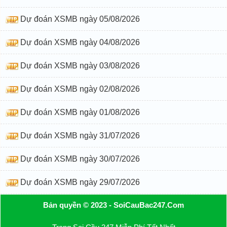
Dự đoán XSMB ngày 05/08/2026
Dự đoán XSMB ngày 04/08/2026
Dự đoán XSMB ngày 03/08/2026
Dự đoán XSMB ngày 02/08/2026
Dự đoán XSMB ngày 01/08/2026
Dự đoán XSMB ngày 31/07/2026
Dự đoán XSMB ngày 30/07/2026
Dự đoán XSMB ngày 29/07/2026
Bản quyền © 2023 - SoiCauBac247.Com