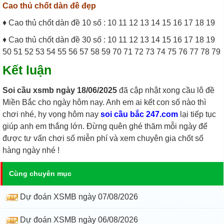
Cao thủ chốt dàn đề đẹp
♦ Cao thủ chốt dàn đề 10 số : 10 11 12 13 14 15 16 17 18 19
♦ Cao thủ chốt dàn đề 30 số : 10 11 12 13 14 15 16 17 18 19
50 51 52 53 54 55 56 57 58 59 70 71 72 73 74 75 76 77 78 79
Kết luận
Soi cầu xsmb ngày 18/06/2025
đã cập nhật xong cầu lô đề
Miền Bắc cho ngày hôm nay. Anh em ai kết con số nào thì
chơi nhé, hy vọng hôm nay
soi cầu bắc 247.com
lại tiếp tục
giúp anh em thắng lớn. Đừng quên ghé thăm mỗi ngày để
được tư vấn chơi số miễn phí và xem chuyên gia chốt số
hàng ngày nhé !
Cùng chuyên mục
Dự đoán XSMB ngày 07/08/2026
Dự đoán XSMB ngày 06/08/2026