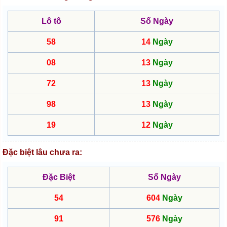
Lô tô
Số Ngày
58
14
Ngày
08
13
Ngày
72
13
Ngày
98
13
Ngày
19
12
Ngày
Đặc biệt lâu chưa ra:
Đặc Biệt
Số Ngày
54
604
Ngày
91
576
Ngày