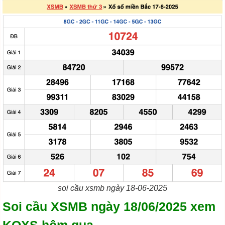
soi cầu xsmb ngày 18-06-2025
Soi cầu XSMB ngày 18/06/2025 xem
KQXS hôm qua