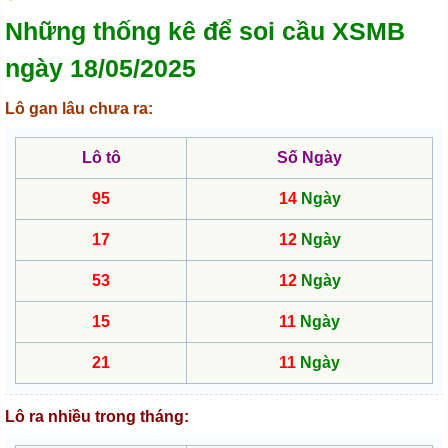
Những thống kê để soi cầu XSMB
ngày 18/05/2025
Lô gan lâu chưa ra:
Lô tô
Số Ngày
95
14
Ngày
17
12
Ngày
53
12
Ngày
15
11
Ngày
21
11
Ngày
Lô ra nhiều trong tháng: