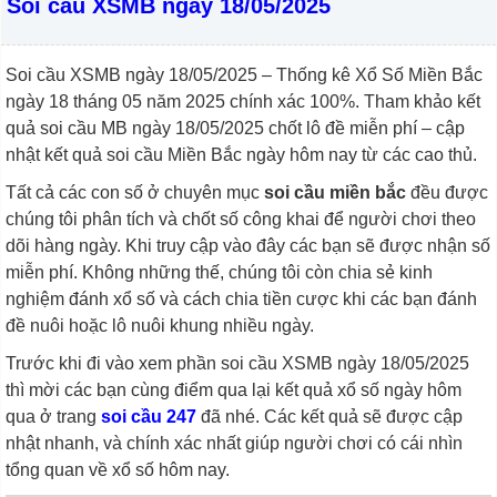
Soi cầu XSMB ngày 18/05/2025
Soi cầu XSMB ngày 18/05/2025 – Thống kê Xổ Số Miền Bắc
ngày 18 tháng 05 năm 2025 chính xác 100%. Tham khảo kết
quả soi cầu MB ngày 18/05/2025 chốt lô đề miễn phí – cập
nhật kết quả soi cầu Miền Bắc ngày hôm nay từ các cao thủ.
Tất cả các con số ở chuyên mục
soi cầu miền bắc
đều được
chúng tôi phân tích và chốt số công khai để người chơi theo
dõi hàng ngày. Khi truy cập vào đây các bạn sẽ được nhận số
miễn phí. Không những thế, chúng tôi còn chia sẻ kinh
nghiệm đánh xổ số và cách chia tiền cược khi các bạn đánh
đề nuôi hoặc lô nuôi khung nhiều ngày.
Trước khi đi vào xem phần soi cầu XSMB ngày 18/05/2025
thì mời các bạn cùng điểm qua lại kết quả xổ số ngày hôm
qua ở trang
soi cầu 247
đã nhé. Các kết quả sẽ được cập
nhật nhanh, và chính xác nhất giúp người chơi có cái nhìn
tổng quan về xổ số hôm nay.