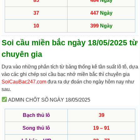
85
484
Ngày
37
447
Ngày
10
399
Ngày
Soi cầu miền bắc ngày 18/05/2025 từ
chuyên gia
Dựa vào những phân tích từ bảng thống kê tần suất lô tô, dựa
vào các ghi chép soi cầu bạc nhớ miền bắc thì chuyên gia
SoiCauBac247.com
đưa ra dự đoán cho ngày hôm nay như
sau.
ADMIN CHỐT SỐ NGÀY 18/05/2025
Bạch thủ lô
39
Song thủ lô
19 – 91