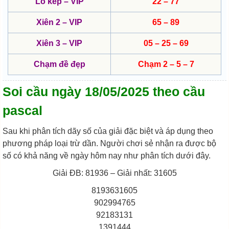
Lô kép – VIP
22 – 77
Xiên 2 – VIP
65 – 89
Xiên 3 – VIP
05 – 25 – 69
Chạm đề đẹp
Chạm 2 – 5 – 7
Soi cầu ngày 18/05/2025 theo cầu
pascal
Sau khi phân tích dãy số của giải đặc biệt và áp dụng theo
phương pháp loại trừ dần. Người chơi sẻ nhận ra được bộ
số có khả năng về ngày hôm nay như phân tích dưới đây.
Giải ĐB: 81936 – Giải nhất: 31605
8193631605
902994765
92183131
1391444