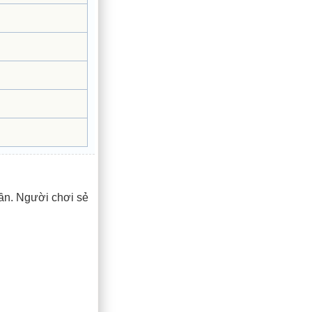
dần. Người chơi sẻ