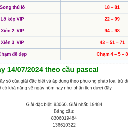
Song thủ lô
18 – 81
Lô kép VIP
22 – 99
Xiên 2 VIP
94 – 98
Xiên 3 VIP
43 – 51 – 71
Chạm đề đẹp
Chạm 4 – 5 – 8
y 14/07/2024 theo cầu pascal
dãy số của giải đặc biệt và áp dụng theo phương pháp loại trừ 
ố có khả năng về ngày hôm nay như phân tích dưới đây.
Giải đặc biệt: 83060. Giải nhất: 19484
Bảng cầu:
8306019484
136610322