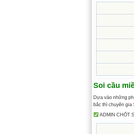
Soi cầu miề
Dựa vào những phân
bắc thì chuyên gia
ADMIN CHỐT S