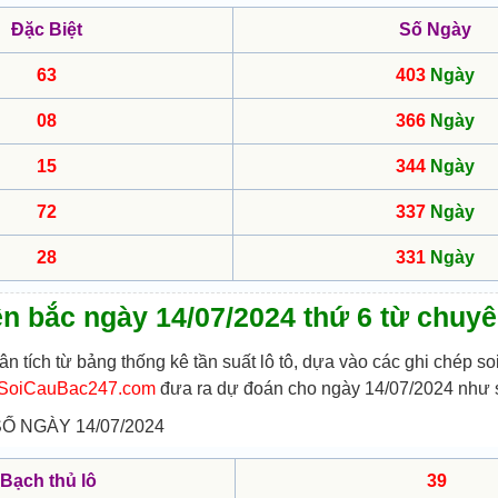
Đặc Biệt
Số Ngày
63
403
Ngày
08
366
Ngày
15
344
Ngày
72
337
Ngày
28
331
Ngày
n bắc ngày 14/07/2024 thứ 6 từ chuyê
 tích từ bảng thống kê tần suất lô tô, dựa vào các ghi chép s
SoiCauBac247.com
đưa ra dự đoán cho ngày 14/07/2024 như 
Ố NGÀY 14/07/2024
Bạch thủ lô
39