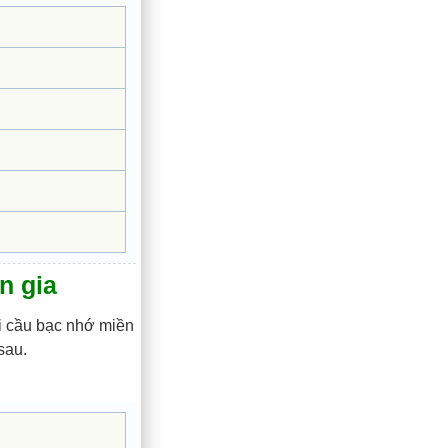
n gia
oi cầu bạc nhớ miền
sau.