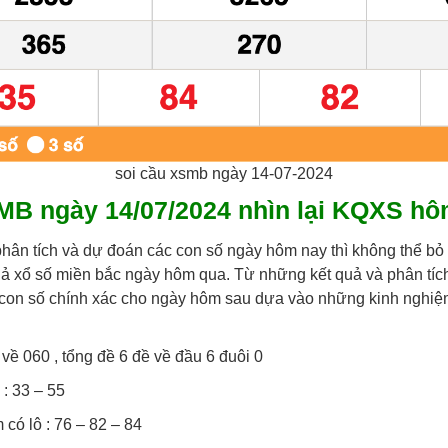
soi cầu xsmb ngày 14-07-2024
MB ngày 14/07/2024 nhìn lại KQXS h
phân tích và dự đoán các con số ngày hôm nay thì không thể bỏ
quả xổ số miền bắc ngày hôm qua. Từ những kết quả và phân tích
con số chính xác cho ngày hôm sau dựa vào những kinh nghiệ
 về 060 , tổng đề 6 đề về đầu 6 đuôi 0
 : 33 – 55
có lô : 76 – 82 – 84