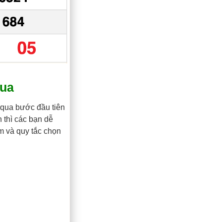
qua
 qua bước đầu tiên
 thì các bạn dễ
m và quy tắc chọn