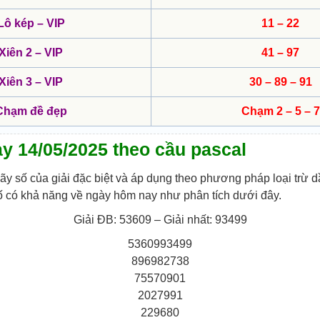
Lô kép – VIP
11 – 22
Xiên 2 – VIP
41 – 97
Xiên 3 – VIP
30 – 89 – 91
Chạm đề đẹp
Chạm 2 – 5 – 7
y 14/05/2025 theo cầu pascal
dãy số của giải đặc biệt và áp dụng theo phương pháp loại trừ 
ố có khả năng về ngày hôm nay như phân tích dưới đây.
Giải ĐB: 53609 – Giải nhất: 93499
5360993499
896982738
75570901
2027991
229680