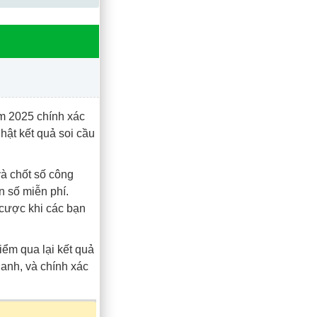
m 2025 chính xác
hật kết quả soi cầu
à chốt số công
n số miễn phí.
 cược khi các bạn
ểm qua lại kết quả
anh, và chính xác