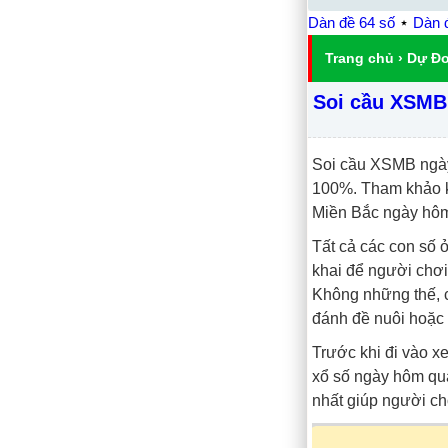
Dàn đề 64 số
⋆
Dàn 
Trang chủ
›
Dự Đ
Soi cầu XSMB
Soi cầu XSMB ngày
100%. Tham khảo kế
Miền Bắc ngày hôm 
Tất cả các con số
khai để người chơi
Không những thế, c
đánh đề nuôi hoặc 
Trước khi đi vào x
xổ số ngày hôm qu
nhất giúp người ch