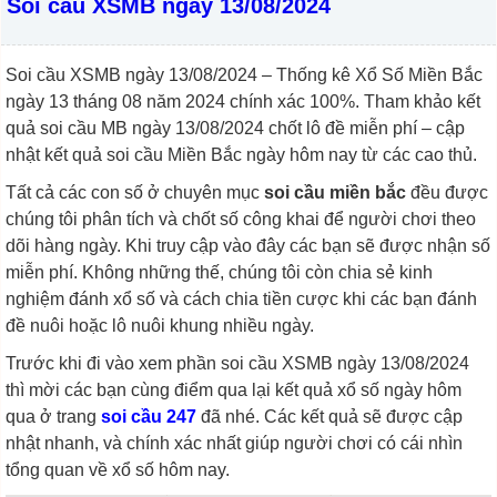
Soi cầu XSMB ngày 13/08/2024
Soi cầu XSMB ngày 13/08/2024 – Thống kê Xổ Số Miền Bắc
ngày 13 tháng 08 năm 2024 chính xác 100%. Tham khảo kết
quả soi cầu MB ngày 13/08/2024 chốt lô đề miễn phí – cập
nhật kết quả soi cầu Miền Bắc ngày hôm nay từ các cao thủ.
Tất cả các con số ở chuyên mục
soi cầu miền bắc
đều được
chúng tôi phân tích và chốt số công khai để người chơi theo
dõi hàng ngày. Khi truy cập vào đây các bạn sẽ được nhận số
miễn phí. Không những thế, chúng tôi còn chia sẻ kinh
nghiệm đánh xổ số và cách chia tiền cược khi các bạn đánh
đề nuôi hoặc lô nuôi khung nhiều ngày.
Trước khi đi vào xem phần soi cầu XSMB ngày 13/08/2024
thì mời các bạn cùng điểm qua lại kết quả xổ số ngày hôm
qua ở trang
soi cầu 247
đã nhé. Các kết quả sẽ được cập
nhật nhanh, và chính xác nhất giúp người chơi có cái nhìn
tổng quan về xổ số hôm nay.