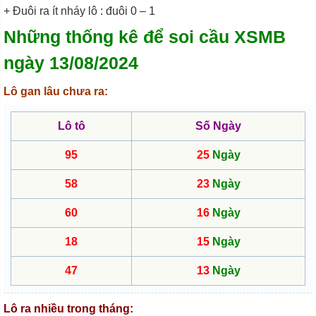
+ Đuôi ra ít nháy lô : đuôi 0 – 1
Những thống kê để soi cầu XSMB
ngày 13/08/2024
Lô gan lâu chưa ra:
Lô tô
Số Ngày
95
25
Ngày
58
23
Ngày
60
16
Ngày
18
15
Ngày
47
13
Ngày
Lô ra nhiều trong tháng: