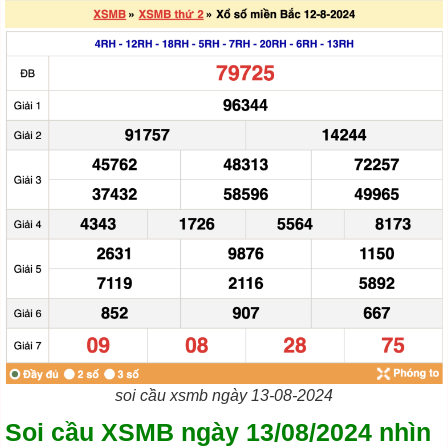
soi cầu xsmb ngày 13-08-2024
Soi cầu XSMB ngày 13/08/2024 nhìn