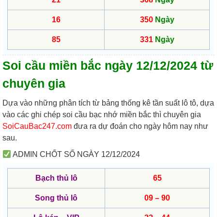
16
350
Ngày
85
331
Ngày
Soi cầu miền bắc ngày 12/12/2024 từ
chuyên gia
Dựa vào những phân tích từ bảng thống kê tần suất lô tô, dựa
vào các ghi chép soi cầu bạc nhớ miền bắc thì chuyên gia
SoiCauBac247.com
đưa ra dự đoán cho ngày hôm nay như
sau.
ADMIN CHỐT SỐ NGÀY 12/12/2024
Bạch thủ lô
65
Song thủ lô
09 – 90