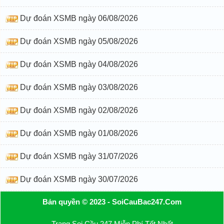
Dự đoán XSMB ngày 06/08/2026
Dự đoán XSMB ngày 05/08/2026
Dự đoán XSMB ngày 04/08/2026
Dự đoán XSMB ngày 03/08/2026
Dự đoán XSMB ngày 02/08/2026
Dự đoán XSMB ngày 01/08/2026
Dự đoán XSMB ngày 31/07/2026
Dự đoán XSMB ngày 30/07/2026
Bản quyền © 2023 - SoiCauBac247.Com
Trang Soi Cầu 247 Miễn Phí Tốt Nhất