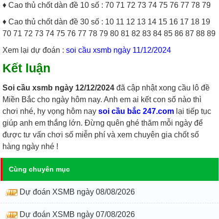
♦ Cao thủ chốt dàn đề 10 số : 70 71 72 73 74 75 76 77 78 79
♦ Cao thủ chốt dàn đề 30 số : 10 11 12 13 14 15 16 17 18 19
70 71 72 73 74 75 76 77 78 79 80 81 82 83 84 85 86 87 88 89
Xem lại dự đoán :
soi cầu xsmb ngày 11/12/2024
Kết luận
Soi cầu xsmb ngày 12/12/2024
đã cập nhật xong cầu lô đề
Miền Bắc cho ngày hôm nay. Anh em ai kết con số nào thì
chơi nhé, hy vọng hôm nay
soi cầu bắc 247.com
lại tiếp tục
giúp anh em thắng lớn. Đừng quên ghé thăm mỗi ngày để
được tư vấn chơi số miễn phí và xem chuyên gia chốt số
hàng ngày nhé !
Cùng chuyên mục
Dự đoán XSMB ngày 08/08/2026
Dự đoán XSMB ngày 07/08/2026