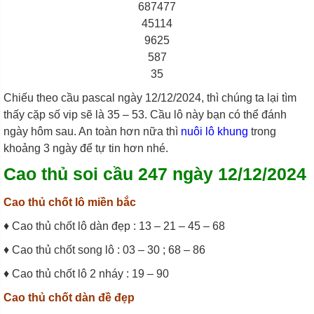
687477
45114
9625
587
35
Chiếu theo cầu pascal ngày 12/12/2024, thì chúng ta lại tìm
thấy cặp số vip sẽ là 35 – 53. Cầu lô này bạn có thể đánh
ngày hôm sau. An toàn hơn nữa thì
nuôi lô khung
trong
khoảng 3 ngày để tự tin hơn nhé.
Cao thủ soi cầu 247 ngày 12/12/2024
Cao thủ chốt lô miền bắc
♦ Cao thủ chốt lô dàn đẹp : 13 – 21 – 45 – 68
♦ Cao thủ chốt song lô : 03 – 30 ; 68 – 86
♦ Cao thủ chốt lô 2 nháy : 19 – 90
Cao thủ chốt dàn đề đẹp