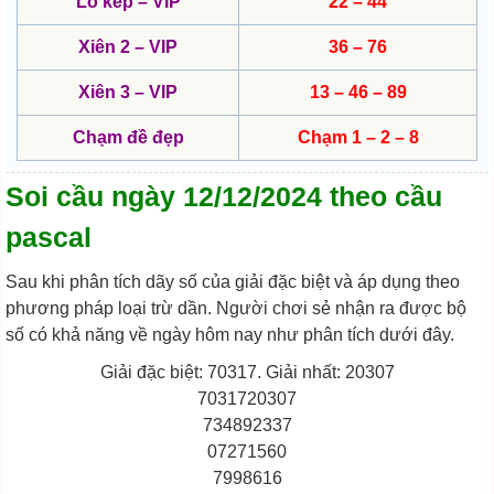
Lô kép – VIP
22 – 44
Xiên 2 – VIP
36 – 76
Xiên 3 – VIP
13 – 46 – 89
Chạm đề đẹp
Chạm 1 – 2 – 8
Soi cầu ngày 12/12/2024 theo cầu
pascal
Sau khi phân tích dãy số của giải đặc biệt và áp dụng theo
phương pháp loại trừ dần. Người chơi sẻ nhận ra được bộ
số có khả năng về ngày hôm nay như phân tích dưới đây.
Giải đặc biệt: 70317. Giải nhất: 20307
7031720307
734892337
07271560
7998616