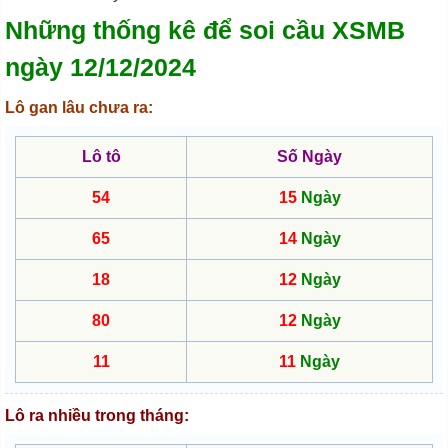
Những thống kê để soi cầu XSMB
ngày 12/12/2024
Lô gan lâu chưa ra:
Lô tô
Số Ngày
54
15
Ngày
65
14
Ngày
18
12
Ngày
80
12
Ngày
11
11
Ngày
Lô ra nhiều trong tháng: