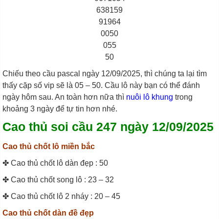
638159
91964
0050
055
50
Chiếu theo cầu pascal ngày 12/09/2025, thì chúng ta lại tìm
thấy cặp số vip sẽ là 05 – 50. Cầu lô này bạn có thể đánh
ngày hôm sau. An toàn hơn nữa thì
nuôi lô khung
trong
khoảng 3 ngày để tự tin hơn nhé.
Cao thủ soi cầu 247 ngày 12/09/2025
Cao thủ chốt lô miền bắc
✤ Cao thủ chốt lô dàn đẹp : 50
✤ Cao thủ chốt song lô : 23 – 32
✤ Cao thủ chốt lô 2 nháy : 20 – 45
Cao thủ chốt dàn đề đẹp