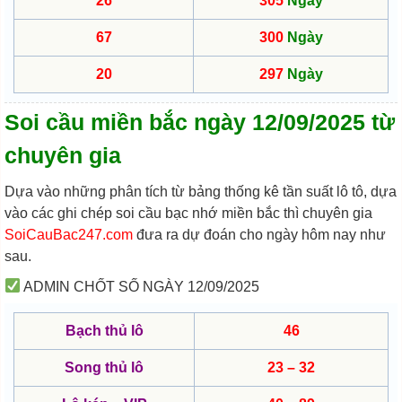
26
305
Ngày
67
300
Ngày
20
297
Ngày
Soi cầu miền bắc ngày 12/09/2025 từ
chuyên gia
Dựa vào những phân tích từ bảng thống kê tần suất lô tô, dựa
vào các ghi chép soi cầu bạc nhớ miền bắc thì chuyên gia
SoiCauBac247.com
đưa ra dự đoán cho ngày hôm nay như
sau.
ADMIN CHỐT SỐ NGÀY 12/09/2025
Bạch thủ lô
46
Song thủ lô
23 – 32