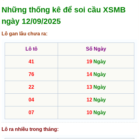
Những thống kê để soi cầu XSMB
ngày 12/09/2025
Lô gan lâu chưa ra:
Lô tô
Số Ngày
41
19
Ngày
76
14
Ngày
22
13
Ngày
04
12
Ngày
07
10
Ngày
Lô ra nhiều trong tháng: