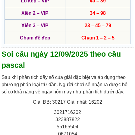
Lô kép – VIP
40 – 89
Xiên 2 – VIP
34 – 98
Xiên 3 – VIP
23 – 45 – 79
Chạm đề đẹp
Chạm 1 – 2 – 5
Soi cầu ngày 12/09/2025 theo cầu
pascal
Sau khi phân tích dãy số của giải đặc biệt và áp dụng theo
phương pháp loại trừ dần. Người chơi sẻ nhận ra được bộ
số có khả năng về ngày hôm nay như phân tích dưới đây.
Giải ĐB: 30217 Giải nhất: 16202
3021716202
323887822
55165504
0671054