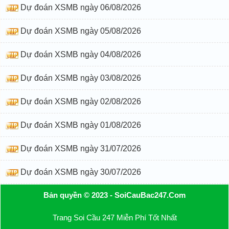
Dự đoán XSMB ngày 06/08/2026
Dự đoán XSMB ngày 05/08/2026
Dự đoán XSMB ngày 04/08/2026
Dự đoán XSMB ngày 03/08/2026
Dự đoán XSMB ngày 02/08/2026
Dự đoán XSMB ngày 01/08/2026
Dự đoán XSMB ngày 31/07/2026
Dự đoán XSMB ngày 30/07/2026
Bản quyền © 2023 - SoiCauBac247.Com
Trang Soi Cầu 247 Miễn Phí Tốt Nhất