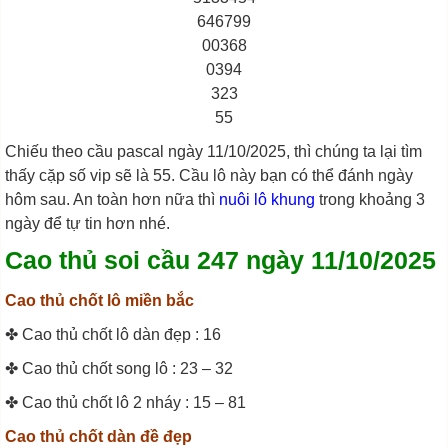
646799
00368
0394
323
55
Chiếu theo cầu pascal ngày 11/10/2025, thì chúng ta lại tìm
thấy cặp số vip sẽ là 55. Cầu lô này bạn có thể đánh ngày
hôm sau. An toàn hơn nữa thì
nuôi lô khung
trong khoảng 3
ngày để tự tin hơn nhé.
Cao thủ soi cầu 247 ngày 11/10/2025
Cao thủ chốt lô miền bắc
✤ Cao thủ chốt lô dàn đẹp : 16
✤ Cao thủ chốt song lô : 23 – 32
✤ Cao thủ chốt lô 2 nháy : 15 – 81
Cao thủ chốt dàn đề đẹp