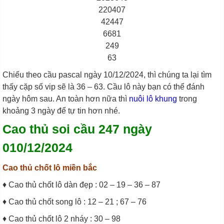
220407
42447
6681
249
63
Chiếu theo cầu pascal ngày 10/12/2024, thì chúng ta lại tìm
thấy cặp số vip sẽ là 36 – 63. Cầu lô này bạn có thể đánh
ngày hôm sau. An toàn hơn nữa thì
nuôi lô khung
trong
khoảng 3 ngày để tự tin hơn nhé.
Cao thủ soi cầu 247 ngày
010/12/2024
Cao thủ chốt lô miền bắc
♦ Cao thủ chốt lô dàn đẹp : 02 – 19 – 36 – 87
♦ Cao thủ chốt song lô : 12 – 21 ; 67 – 76
♦ Cao thủ chốt lô 2 nháy : 30 – 98