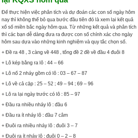
Để thực hiện việc phân tích và dự đoán các con số ngày hôm
nay thì không thể bỏ qua bước đầu tiên đó là xem lại kết quả
xổ số miền bắc ngày hôm qua. Từ những kết quả và phân tích
thì các bạn dễ dàng đưa ra được con số chính xác cho ngày
hôm sau dựa vào những kinh nghiệm và quy tắc chọn số.
+ Đề ra 48 , 3 càng về 448 , tổng đề 2 đề về đầu 4 đuôi 8
+ Lô kép bằng ra lô : 44 – 66
+ Lô nổ 2 nháy gồm có lô : 03 – 67 – 87
+ Lô về cả cặp : 25 – 52 ; 49 – 94 ; 69 – 96
+ Lô ra lại ngày trước có lô : 85 – 97
+ Đầu ra nhiều nháy lô : đầu 6
+ Đầu ra ít nháy lô : đầu 7 câm
+ Đuôi ra nhiều nháy lô : đuôi 3 – 7
+ Đuôi ra ít nháy lô : đuôi 0 – 2 – 8