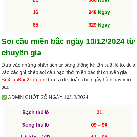
16
348
Ngày
85
329
Ngày
Soi cầu miền bắc ngày 10/12/2024 từ
chuyên gia
Dựa vào những phân tích từ bảng thống kê tần suất lô tô, dựa
vào các ghi chép soi cầu bạc nhớ miền bắc thì chuyên gia
SoiCauBac247.com
đưa ra dự đoán cho ngày hôm nay như
sau.
ADMIN CHỐT SỐ NGÀY 10/12/2024
Bạch thủ lô
21
Song thủ lô
09 – 90