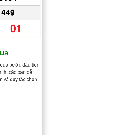
qua
 qua bước đầu tiên
 thì các bạn dễ
m và quy tắc chọn