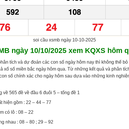
soi cầu xsmb ngày 10-10-2025
MB ngày 10/10/2025 xem KQXS hôm 
phân tích và dự đoán các con số ngày hôm nay thì không thể bỏ
quả xổ số miền bắc ngày hôm qua. Từ những kết quả và phân tích
con số chính xác cho ngày hôm sau dựa vào những kinh nghiệ
g về 565 đề về đầu 6 đuôi 5 – tổng đề 1
t hiện gồm : 22 – 44 – 77
 có lô : 08 – 22
g nhau : 08 – 80 ; 29 – 92