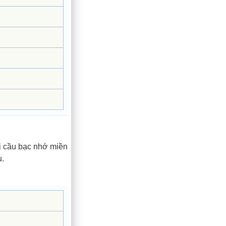
oi cầu bạc nhớ miền
u.