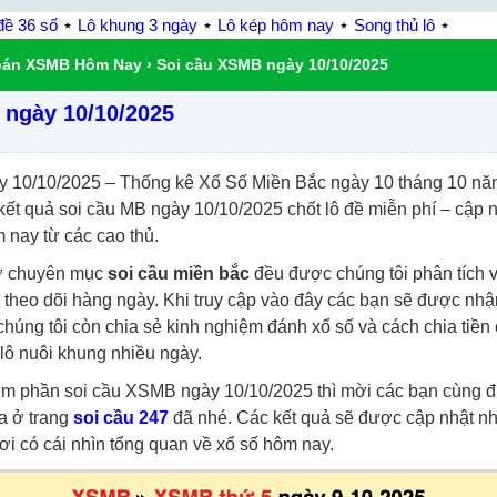
đề 36 số
⋆
Lô khung 3 ngày
⋆
Lô kép hôm nay
⋆
Song thủ lô
⋆
oán XSMB Hôm Nay
›
Soi cầu XSMB ngày 10/10/2025
 ngày 10/10/2025
 10/10/2025 – Thống kê Xổ Số Miền Bắc ngày 10 tháng 10 nă
t quả soi cầu MB ngày 10/10/2025 chốt lô đề miễn phí – cập n
nay từ các cao thủ.
 ở chuyên mục
soi cầu miền bắc
đều được chúng tôi phân tích v
 theo dõi hàng ngày. Khi truy cập vào đây các bạn sẽ được nhậ
húng tôi còn chia sẻ kinh nghiệm đánh xổ số và cách chia tiền
lô nuôi khung nhiều ngày.
em phần soi cầu XSMB ngày 10/10/2025 thì mời các bạn cùng đi
a ở trang
soi cầu 247
đã nhé. Các kết quả sẽ được cập nhật nh
ơi có cái nhìn tổng quan về xổ số hôm nay.