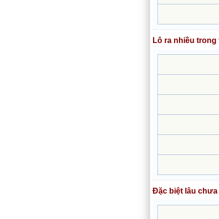
Lô ra nhiều trong
Đặc biệt lâu chưa 