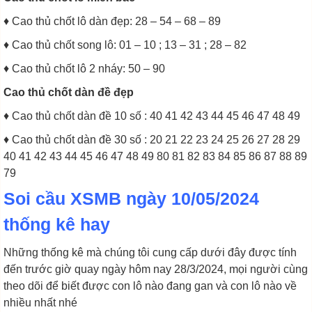
♦ Cao thủ chốt lô dàn đẹp: 28 – 54 – 68 – 89
♦ Cao thủ chốt song lô: 01 – 10 ; 13 – 31 ; 28 – 82
♦ Cao thủ chốt lô 2 nháy: 50 – 90
Cao thủ chốt dàn đề đẹp
♦ Cao thủ chốt dàn đề 10 số : 40 41 42 43 44 45 46 47 48 49
♦ Cao thủ chốt dàn đề 30 số : 20 21 22 23 24 25 26 27 28 29
40 41 42 43 44 45 46 47 48 49 80 81 82 83 84 85 86 87 88 89
79
Soi cầu XSMB ngày 10/05/2024
thống kê hay
Những thống kê mà chúng tôi cung cấp dưới đây được tính
đến trước giờ quay ngày hôm nay 28/3/2024, mọi người cùng
theo dõi để biết được con lô nào đang gan và con lô nào về
nhiều nhất nhé