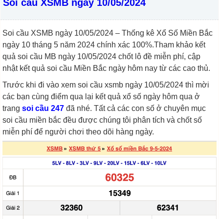
Soi cầu XSMB ngày 10/05/2024
Soi cầu XSMB ngày 10/05/2024 – Thống kê Xổ Số Miền Bắc
ngày 10 tháng 5 năm 2024 chính xác 100%.Tham khảo kết
quả soi cầu MB ngày 10/05/2024 chốt lô đề miễn phí, cập
nhật kết quả soi cầu Miền Bắc ngày hôm nay từ các cao thủ.
Trước khi đi vào xem soi cầu xsmb ngày 10/05/2024 thì mời
các bạn cùng điểm qua lại kết quả xổ số ngày hôm qua ở
trang
soi cầu 247
đã nhé. Tất cả các con số ở chuyên mục
soi cầu miền bắc đều được chúng tôi phân tích và chốt số
miễn phí để người chơi theo dõi hàng ngày.