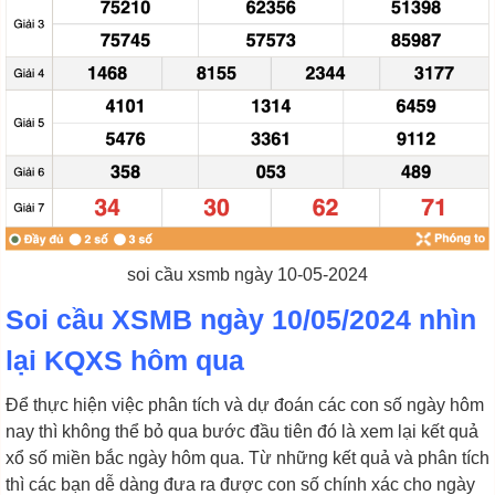
soi cầu xsmb ngày 10-05-2024
Soi cầu XSMB ngày 10/05/2024 nhìn
lại KQXS hôm qua
Để thực hiện việc phân tích và dự đoán các con số ngày hôm
nay thì không thể bỏ qua bước đầu tiên đó là xem lại kết quả
xổ số miền bắc ngày hôm qua. Từ những kết quả và phân tích
thì các bạn dễ dàng đưa ra được con số chính xác cho ngày