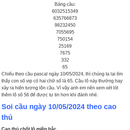
Bảng cầu:
6032515349
635766873
98232450
7055695
750154
25169
7675
332
65
Chiếu theo cầu pascal ngày 10/05/2024, thì chúng ta lại tìm
thấy con số vip có hai chữ số là 65. Cầu lô này thường hay
xảy ra hiện tượng lộn cầu. Vì vậy anh em nên xem xét lót
thêm lô số 56 để được tự tin hơn khi đánh nhé.
Soi cầu ngày 10/05/2024 theo cao
thủ
Cao thủ chốt lô miền bắc